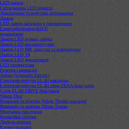
LED панелі
Світильники LED підвісні
Декоративні та побутові світильники
Лампи
LED лампи загального призначення
Енергозберігаючі (КПЛ)
розжарення
Лампи LED кулька, свічка
Лампи LED високопотужні
Лампи LED MR, капсули та рефлекторні
Лампи LED Т8
Лампи LED декоративні
LED прожектори
Розетки і вимикачі
Asfora (Schneider Electric)
Електрофурнітура EL-BI накладна
Електрофурнітура EL-BI серія ZENA біла+крем
Серія EL-BI ZIRVE біла+крем
Nilson Thor
Вимикачі та розетки Nilson Themis накладні
Вимикачі та розетки Nilson Touran
Монтажна продукція
Ізоляційна стрічка
Дюбель-ялинки
Клемні колодки