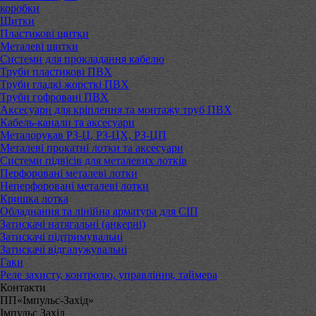
коробки
Щитки
Пластикові щитки
Металеві щитки
Системи для прокладання кабелю
Труби пластикові ПВХ
Труби гладкі жорсткі ПВХ
Труби гофровані ПВХ
Аксесуари для кріплення та монтажу труб ПВХ
Кабель-канали та аксесуари
Металорукав РЗ-Ц, РЗ-ЦХ, РЗ-ЦП
Металеві прокатні лотки та аксесуари
Системи підвісів для металевих лотків
Перфоровані металеві лотки
Неперфоровані металеві лотки
Кришка лотка
Обладнання та лінійна арматура для СІП
Затискачі натягальні (анкерні)
Затискачі підтримувальні
Затискачі відгалужувальні
Гаки
Реле захисту, контролю, управління, таймера
Контакти
ПП«Імпульс-Захід»
Імпульс Захід