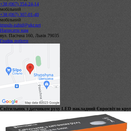
+38 (067) 354-24-14
мобільний
+38 (067) 307-01-40
мобільний
impuls-zahid@ukr.net
Написати нам
вул. Пасічна 160, Львів 79035
Графік роботи
Світильник з датчиком руху LED накладний Євросвітло круг