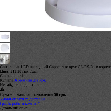
Світильник LED накладний Євросвітло круг CL-RS-R1 в корпусі к
Ціна:
313.30 грн.
/шт.
Є в наявності
Купити
Зворотний дзвінок
Не забудьте поділитися
Сума мінімального замовлення
50 грн.
Умови оплати та доставки
Графік роботи компанії
Детальний опис