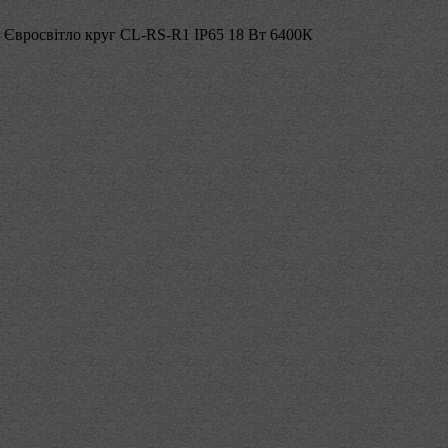
 Євросвітло круг CL-RS-R1 IP65 18 Вт 6400К