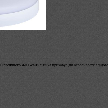
ласичного ЖКГ-світильника приховує дві особливості: вбудовані