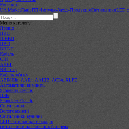
Контакти
UA Market
Львів
ПП«Імпульс-Захід»
Продукція
Світильники
LED с
Меню
каталогу
Провід
ПВС
ШВВП
ПВ 3
ВВГ-П
Кабель
СІП
АВВГ
ВВГ нгд
Кабель зв'язку
АВБбШв, ААБл, ААШВ, АСБл, XLPE
Автоматичні вимикачі
Schneider Electric
ПЗВ
Schneider Electric
Світильники
Вологозахисні
Світильники вуличні
LED світильники накладні
світильники на сонячних батареях