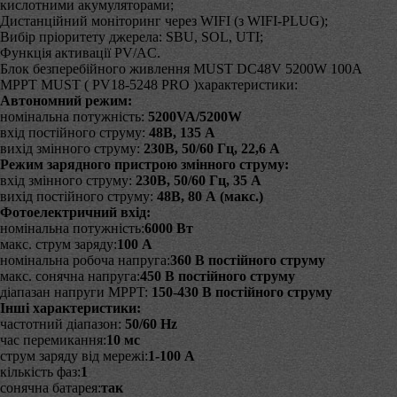
кислотними акумуляторами;
Дистанційний моніторинг через WIFI (з WIFI-PLUG);
Вибір пріоритету джерела: SBU, SOL, UTI;
Функція активації PV/AC.
Блок безперебійного живлення MUST DC48V 5200W 100A
MPPT MUST ( PV18-5248 PRO )характеристики:
Автономний режим:
номінальна потужність:
5200VA/5200W
вхід постійного струму:
48В, 135 А
вихід змінного струму:
230В, 50/60 Гц, 22,6 А
Режим зарядного пристрою змінного струму:
вхід змінного струму:
230В, 50/60 Гц, 35 А
вихід постійного струму:
48В, 80 А (макс.)
Фотоелектричний вхід:
номінальна потужність:
6000 Вт
макс. струм заряду:
100 А
номінальна робоча напруга:
360 В постійного струму
макс. сонячна напруга:
450 В постійного струму
діапазан напруги MPPT:
150-430 В постійного струму
Інші характеристики:
частотний діапазон:
50/60 Hz
час перемикання:
10 мс
струм заряду від мережі:
1-100 А
кількість фаз:
1
сонячна батарея:
так