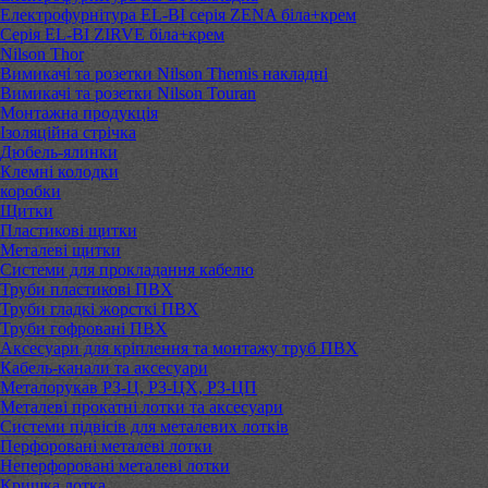
Електрофурнітура EL-BI серія ZENA біла+крем
Серія EL-BI ZIRVE біла+крем
Nilson Thor
Вимикачі та розетки Nilson Themis накладні
Вимикачі та розетки Nilson Touran
Монтажна продукція
Ізоляційна стрічка
Дюбель-ялинки
Клемні колодки
коробки
Щитки
Пластикові щитки
Металеві щитки
Системи для прокладання кабелю
Труби пластикові ПВХ
Труби гладкі жорсткі ПВХ
Труби гофровані ПВХ
Аксесуари для кріплення та монтажу труб ПВХ
Кабель-канали та аксесуари
Металорукав РЗ-Ц, РЗ-ЦХ, РЗ-ЦП
Металеві прокатні лотки та аксесуари
Системи підвісів для металевих лотків
Перфоровані металеві лотки
Неперфоровані металеві лотки
Кришка лотка