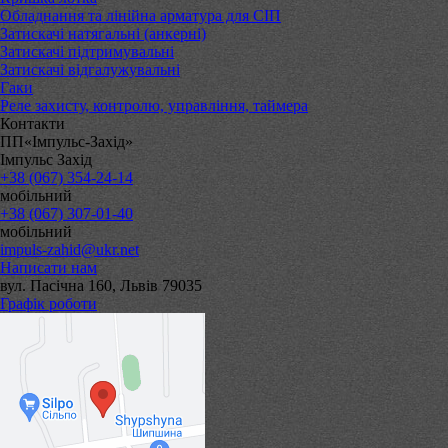
Обладнання та лінійна арматура для СІП
Затискачі натягальні (анкерні)
Затискачі підтримувальні
Затискачі відгалужувальні
Гаки
Реле захисту, контролю, управління, таймера
Контакти
ПП«Імпульс-Захід»
Імпульс Захід
+38 (067) 354-24-14
мобільний
+38 (067) 307-01-40
мобільний
impuls-zahid@ukr.net
Написати нам
вул. Пасічна 160, Львів 79035
Графік роботи