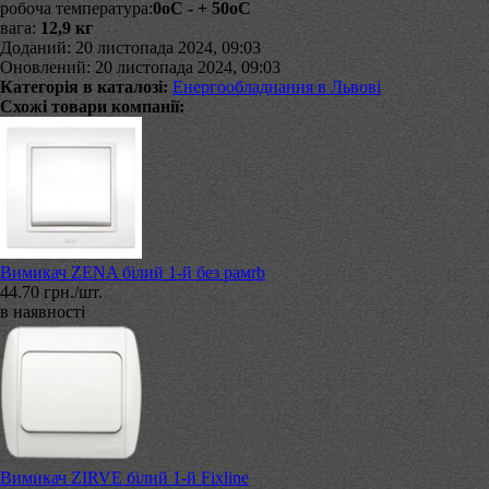
робоча температура:
0
о
С - + 50
о
С
вага:
12,9 кг
Доданий: 20 листопада 2024, 09:03
Оновлений: 20 листопада 2024, 09:03
Категорія в каталозі:
Енергообладнання в Львові
Схожі товари компанії:
Вимикач ZENA білий 1-й без рамrb
44.70 грн./шт.
в наявності
Вимикач ZIRVE білий 1-й Fixline