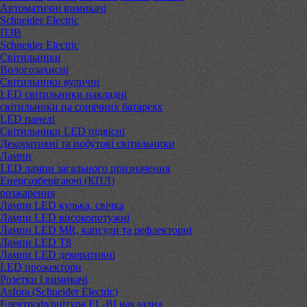
Автоматичні вимикачі
Schneider Electric
ПЗВ
Schneider Electric
Світильники
Вологозахисні
Світильники вуличні
LED світильники накладні
світильники на сонячних батареях
LED панелі
Світильники LED підвісні
Декоративні та побутові світильники
Лампи
LED лампи загального призначення
Енергозберігаючі (КПЛ)
розжарення
Лампи LED кулька, свічка
Лампи LED високопотужні
Лампи LED MR, капсули та рефлекторні
Лампи LED Т8
Лампи LED декоративні
LED прожектори
Розетки і вимикачі
Asfora (Schneider Electric)
Електрофурнітура EL-BI накладна