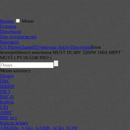
Кошик
Меню
Головна
Продукція
Про підприємство
Контакти
UA Market
Львів
ПП«Імпульс-Захід»
Продукція
Блок
безперебійного живлення MUST DC48V 5200W 100A MPPT
MUST ( PV18-5248 PRO )
Меню
каталогу
Провід
ПВС
ШВВП
ПВ 3
ВВГ-П
Кабель
СІП
АВВГ
ВВГ нгд
Кабель зв'язку
АВБбШв, ААБл, ААШВ, АСБл, XLPE