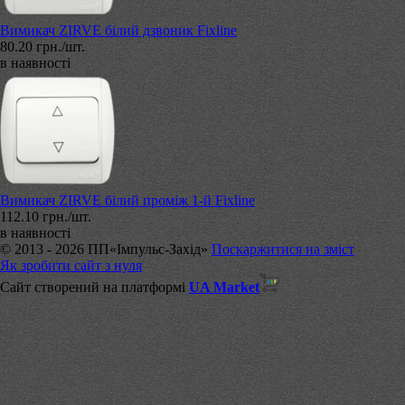
Вимикач ZIRVE білий дзвоник Fixline
80.20 грн./шт.
в наявності
Вимикач ZIRVE білий проміж 1-й Fixline
112.10 грн./шт.
в наявності
© 2013 - 2026 ПП«Імпульс-Захід»
Поскаржитися на зміст
Як зробити сайт з нуля
Сайт створений на платформі
UA Market