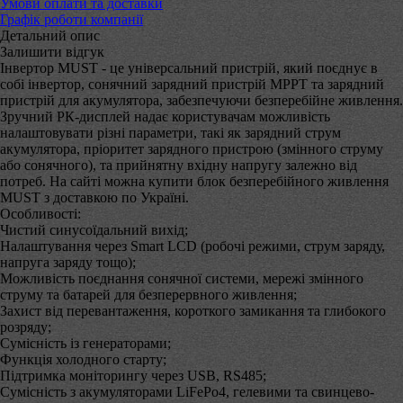
Умови оплати та доставки
Графік роботи компанії
Детальний опис
Залишити відгук
Інвертор MUST - це універсальний пристрій, який поєднує в
собі інвертор, сонячний зарядний пристрій MPPT та зарядний
пристрій для акумулятора, забезпечуючи безперебійне живлення.
Зручний РК-дисплей надає користувачам можливість
налаштовувати різні параметри, такі як зарядний струм
акумулятора, пріоритет зарядного пристрою (змінного струму
або сонячного), та прийнятну вхідну напругу залежно від
потреб. На сайті можна купити блок безперебійного живлення
MUST з доставкою по Україні.
Особливості:
Чистий синусоїдальний вихід;
Налаштування через Smart LCD (робочі режими, струм заряду,
напруга заряду тощо);
Можливість поєднання сонячної системи, мережі змінного
струму та батарей для безперервного живлення;
Захист від перевантаження, короткого замикання та глибокого
розряду;
Сумісність із генераторами;
Функція холодного старту;
Підтримка моніторингу через USB, RS485;
Сумісність з акумуляторами LiFePo4, гелевими та свинцево-