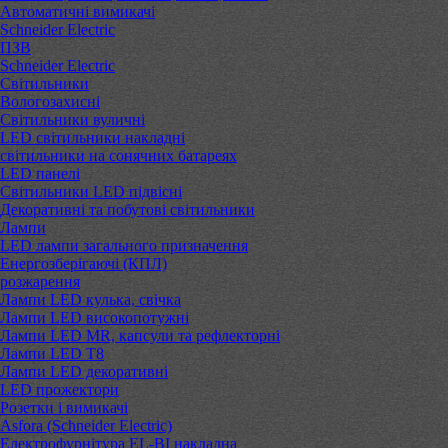
Автоматичні вимикачі
Schneider Electric
ПЗВ
Schneider Electric
Світильники
Вологозахисні
Світильники вуличні
LED світильники накладні
світильники на сонячних батареях
LED панелі
Світильники LED підвісні
Декоративні та побутові світильники
Лампи
LED лампи загального призначення
Енергозберігаючі (КПЛ)
розжарення
Лампи LED кулька, свічка
Лампи LED високопотужні
Лампи LED MR, капсули та рефлекторні
Лампи LED Т8
Лампи LED декоративні
LED прожектори
Розетки і вимикачі
Asfora (Schneider Electric)
Електрофурнітура EL-BI накладна