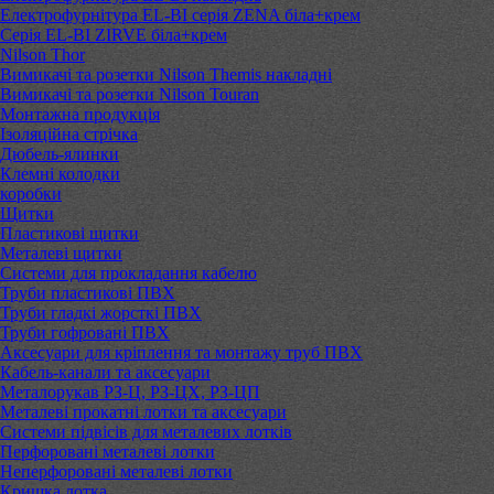
Електрофурнітура EL-BI серія ZENA біла+крем
Серія EL-BI ZIRVE біла+крем
Nilson Thor
Вимикачі та розетки Nilson Themis накладні
Вимикачі та розетки Nilson Touran
Монтажна продукція
Ізоляційна стрічка
Дюбель-ялинки
Клемні колодки
коробки
Щитки
Пластикові щитки
Металеві щитки
Системи для прокладання кабелю
Труби пластикові ПВХ
Труби гладкі жорсткі ПВХ
Труби гофровані ПВХ
Аксесуари для кріплення та монтажу труб ПВХ
Кабель-канали та аксесуари
Металорукав РЗ-Ц, РЗ-ЦХ, РЗ-ЦП
Металеві прокатні лотки та аксесуари
Системи підвісів для металевих лотків
Перфоровані металеві лотки
Неперфоровані металеві лотки
Кришка лотка