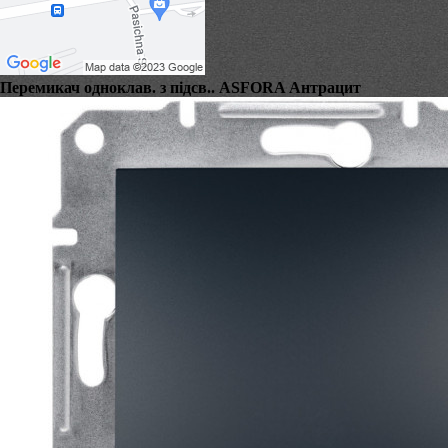
Перемикач одноклав. з підсв.. ASFORA Антрацит