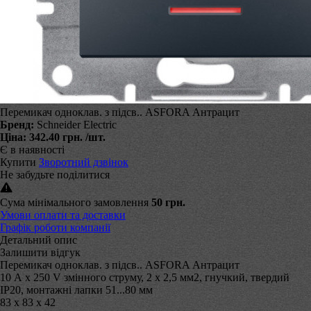
Перемикач одноклав. з підсв.. ASFORA Антрацит
Бренд:
Schneider Electric
Ціна:
342.40 грн.
/шт.
Є в наявності
Купити
Зворотний дзвінок
Не забудьте поділитися
Сума мінімального замовлення
50 грн.
Умови оплати та доставки
Графік роботи компанії
Детальний опис
Залишити відгук
Перемикач одноклав. з підсв.. ASFORA Антрацит
10 А х 250 V змінного струму, 2 х 2,5 мм2, гнучкий, твердий
ІР20, монтажні лапки 51...80 мм
83 х 83 х 42