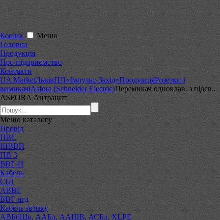
Кошик
Меню
Головна
Продукція
Про підприємство
Контакти
UA Market
Львів
ПП«Імпульс-Захід»
Продукція
Розетки і
вимикачі
Asfora (Schneider Electric)
Перемикач одноклав. з підсв..
ASFORA Антрацит
Меню
каталогу
Провід
ПВС
ШВВП
ПВ 3
ВВГ-П
Кабель
СІП
АВВГ
ВВГ нгд
Кабель зв'язку
АВБбШв, ААБл, ААШВ, АСБл, XLPE