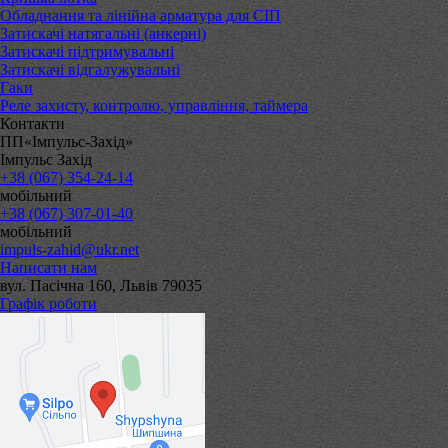
Обладнання та лінійна арматура для СІП
Затискачі натягальні (анкерні)
Затискачі підтримувальні
Затискачі відгалужувальні
Гаки
Реле захисту, контролю, управління, таймера
Контакти
ПП«Імпульс-Захід»
Імпульс Захід
+38 (067) 354-24-14
мобільний
+38 (067) 307-01-40
мобільний
impuls-zahid@ukr.net
Написати нам
вул. Пасічна 160, Львів 79035
Графік роботи