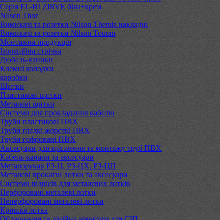
Серія EL-BI ZIRVE біла+крем
Nilson Thor
Вимикачі та розетки Nilson Themis накладні
Вимикачі та розетки Nilson Touran
Монтажна продукція
Ізоляційна стрічка
Дюбель-ялинки
Клемні колодки
коробки
Щитки
Пластикові щитки
Металеві щитки
Системи для прокладання кабелю
Труби пластикові ПВХ
Труби гладкі жорсткі ПВХ
Труби гофровані ПВХ
Аксесуари для кріплення та монтажу труб ПВХ
Кабель-канали та аксесуари
Металорукав РЗ-Ц, РЗ-ЦХ, РЗ-ЦП
Металеві прокатні лотки та аксесуари
Системи підвісів для металевих лотків
Перфоровані металеві лотки
Неперфоровані металеві лотки
Кришка лотка
Обладнання та лінійна арматура для СІП