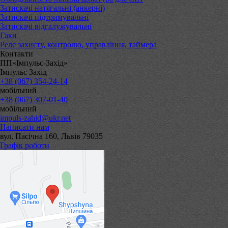
Затискачі натягальні (анкерні)
Затискачі підтримувальні
Затискачі відгалужувальні
Гаки
Реле захисту, контролю, управління, таймера
Контакти
ПП«Імпульс-Захід»
Імпульс Захід
+38 (067) 354-24-14
мобільний
+38 (067) 307-01-40
мобільний
impuls-zahid@ukr.net
Написати нам
вул. Пасічна 160, Львів 79035
Графік роботи