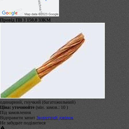
Провід ПВ 3 150,0 ЗЗКМ
одинарний, гнучкий (багатожильний)
Ціна:
уточнюйте
(мін. замов.: 10 )
Під замовлення
Відправити запит
Зворотний дзвінок
Не забудьте поділитися