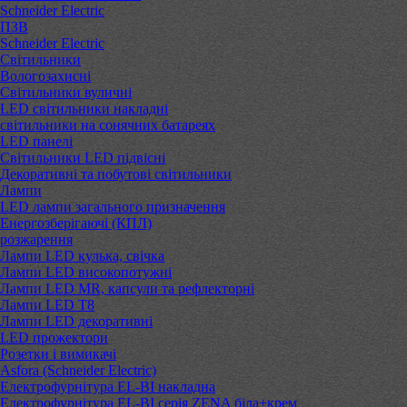
Schneider Electric
ПЗВ
Schneider Electric
Світильники
Вологозахисні
Світильники вуличні
LED світильники накладні
світильники на сонячних батареях
LED панелі
Світильники LED підвісні
Декоративні та побутові світильники
Лампи
LED лампи загального призначення
Енергозберігаючі (КПЛ)
розжарення
Лампи LED кулька, свічка
Лампи LED високопотужні
Лампи LED MR, капсули та рефлекторні
Лампи LED Т8
Лампи LED декоративні
LED прожектори
Розетки і вимикачі
Asfora (Schneider Electric)
Електрофурнітура EL-BI накладна
Електрофурнітура EL-BI серія ZENA біла+крем