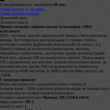
Сума мінімального замовлення
50 грн.
Умови оплати та доставки
Графік роботи компанії
Детальний опис
Залишити відгук
Провід гнучкий з мідною жилою та ізоляцією з ПВХ
пластикату
ПВ3 – гнучкий, мідний одножильний провід із багатожильною
жилою. Застосовується для прокладки в сталевих трубах,
пустотних каналах будівельних конструкцій, на лотках і т.д.
Провід стійкий до механічних навантажень, вигинів,
вібраційних навантажень, акустичних шумів, цвілевих грибів.
Крім того, проводи ПВ не поширюють горіння. Провід марки
ПВ3 призначений для монтажу ділянок електричних мереж, де
можливі вигини дротів. ПВ3 розрахований на номінальну
напругу до 450В частотою до 400Гц або постійну напругу до
1000В.
Структура проводу:
Мідна багатодротова жила різного класу гнучкості:
Ізоляція жили – ПВХ пластикат різних кольорів чи прозора або у
вигляді смуг на ізоляції основним кольором.
Основні характеристики
Проводу ПВ-3 150.0
ЗЗКМ:
марка кабелю:
ПВ 3
кількість жил:
1