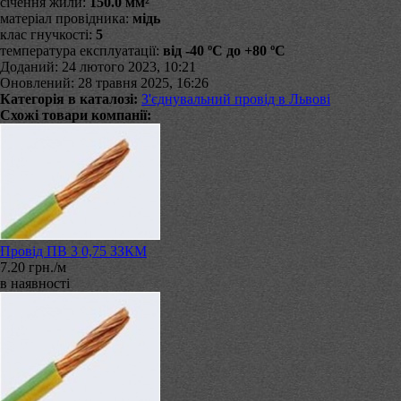
січення жили:
150.0 мм²
матеріал провідника:
мідь
клас гнучкості:
5
температура експлуатації:
від -40 ºС до +80 ºС
Доданий: 24 лютого 2023, 10:21
Оновлений: 28 травня 2025, 16:26
Категорія в каталозі:
З'єднувальний провід в Львові
Схожі товари компанії:
Провід ПВ 3 0,75 ЗЗКМ
7.20 грн./м
в наявності