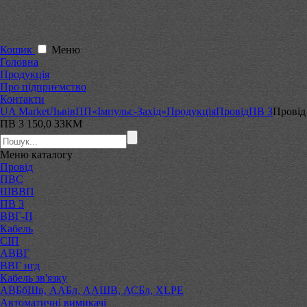
Кошик
Меню
Головна
Продукція
Про підприємство
Контакти
UA Market
Львів
ПП«Імпульс-Захід»
Продукція
Провід
ПВ 3
Провід
ПВ 3 150,0 ЗЗКМ
Меню
каталогу
Провід
ПВС
ШВВП
ПВ 3
ВВГ-П
Кабель
СІП
АВВГ
ВВГ нгд
Кабель зв'язку
АВБбШв, ААБл, ААШВ, АСБл, XLPE
Автоматичні вимикачі