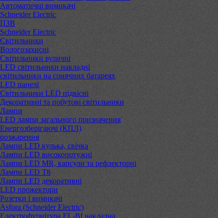
Автоматичні вимикачі
Schneider Electric
ПЗВ
Schneider Electric
Світильники
Вологозахисні
Світильники вуличні
LED світильники накладні
світильники на сонячних батареях
LED панелі
Світильники LED підвісні
Декоративні та побутові світильники
Лампи
LED лампи загального призначення
Енергозберігаючі (КПЛ)
розжарення
Лампи LED кулька, свічка
Лампи LED високопотужні
Лампи LED MR, капсули та рефлекторні
Лампи LED Т8
Лампи LED декоративні
LED прожектори
Розетки і вимикачі
Asfora (Schneider Electric)
Електрофурнітура EL-BI накладна