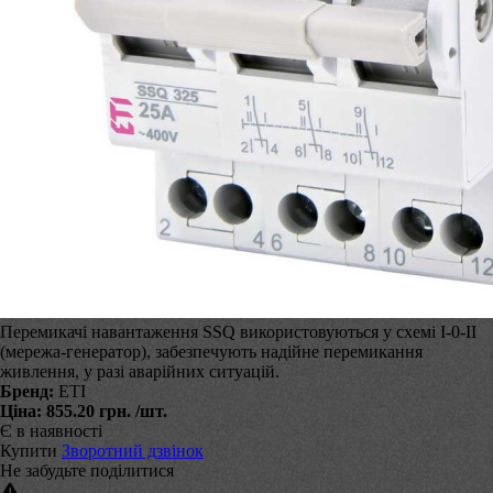
Перемикачі навантаження SSQ використовуються у схемі I-0-II
(мережа-генератор), забезпечують надійне перемикання
живлення, у разі аварійних ситуацій.
Бренд:
ЕТІ
Ціна:
855.20 грн.
/шт.
Є в наявності
Купити
Зворотний дзвінок
Не забудьте поділитися