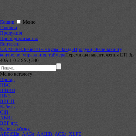
Кошик
Меню
Головна
Продукція
Про підприємство
Контакти
UA Market
Львів
ПП«Імпульс-Захід»
Продукція
Реле захисту,
контролю, управління, таймера
Перемикач навантаження ЕТІ 3p
40A 1-0-2 SSQ 340
Меню
каталогу
Провід
ПВС
ШВВП
ПВ 3
ВВГ-П
Кабель
СІП
АВВГ
ВВГ нгд
Кабель зв'язку
АВБбШв, ААБл, ААШВ, АСБл, XLPE