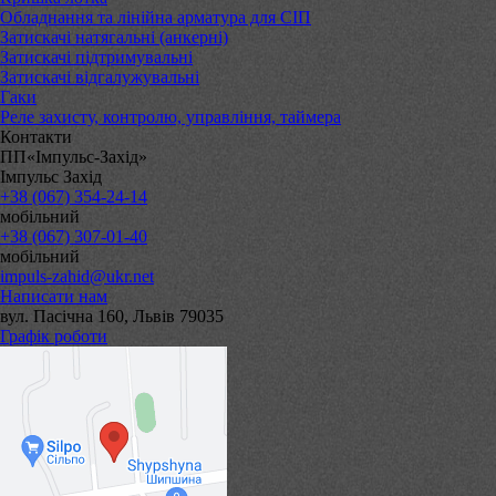
Обладнання та лінійна арматура для СІП
Затискачі натягальні (анкерні)
Затискачі підтримувальні
Затискачі відгалужувальні
Гаки
Реле захисту, контролю, управління, таймера
Контакти
ПП«Імпульс-Захід»
Імпульс Захід
+38 (067) 354-24-14
мобільний
+38 (067) 307-01-40
мобільний
impuls-zahid@ukr.net
Написати нам
вул. Пасічна 160, Львів 79035
Графік роботи