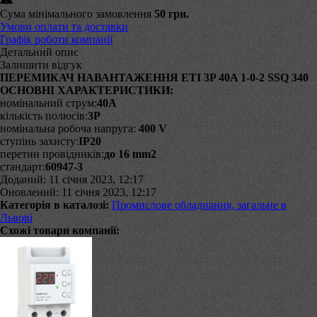
Сума мінімального замовлення
50 грн.
Умови оплати та доставки
Графік роботи компанії
Детальний опис
Залишити відгук
ПЕРЕМИКАЧ НАВАНТАЖЕННЯ ЕТІ 3P 40A 1-0-2 SSQ 340
ОСНОВНІ ХАРАКТЕРИСТИКИ:
номінальний струм:
40А
кількість полюсів:
3P
номінальна робоча напруга:
400 V
ступінь захисту:
IP20
перетин провідників:
до 16 mm
2
стандарт:
60947-3
Доданий: 11 січня 2023, 12:17
Оновлений: 11 січня 2023, 12:17
Категорія в каталозі:
Промислове обладнання, загальне в
Львові
Схожі товари компанії: