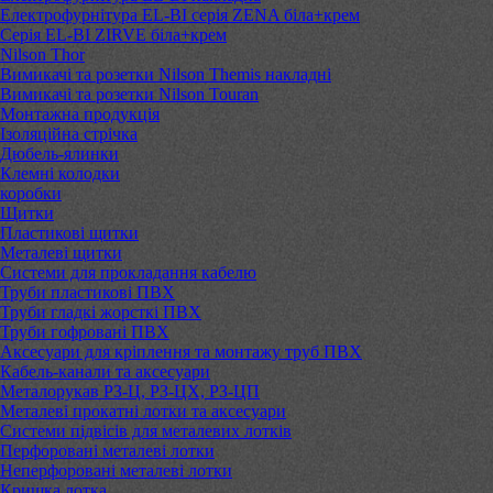
Електрофурнітура EL-BI серія ZENA біла+крем
Серія EL-BI ZIRVE біла+крем
Nilson Thor
Вимикачі та розетки Nilson Themis накладні
Вимикачі та розетки Nilson Touran
Монтажна продукція
Ізоляційна стрічка
Дюбель-ялинки
Клемні колодки
коробки
Щитки
Пластикові щитки
Металеві щитки
Системи для прокладання кабелю
Труби пластикові ПВХ
Труби гладкі жорсткі ПВХ
Труби гофровані ПВХ
Аксесуари для кріплення та монтажу труб ПВХ
Кабель-канали та аксесуари
Металорукав РЗ-Ц, РЗ-ЦХ, РЗ-ЦП
Металеві прокатні лотки та аксесуари
Системи підвісів для металевих лотків
Перфоровані металеві лотки
Неперфоровані металеві лотки
Кришка лотка