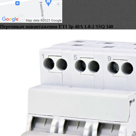
Перемикач навантаження ЕТІ 3p 40A 1-0-2 SSQ 340