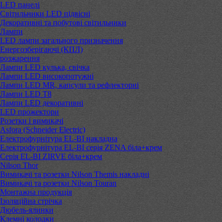
LED панелі
Світильники LED підвісні
Декоративні та побутові світильники
Лампи
LED лампи загального призначення
Енергозберігаючі (КПЛ)
розжарення
Лампи LED кулька, свічка
Лампи LED високопотужні
Лампи LED MR, капсули та рефлекторні
Лампи LED Т8
Лампи LED декоративні
LED прожектори
Розетки і вимикачі
Asfora (Schneider Electric)
Електрофурнітура EL-BI накладна
Електрофурнітура EL-BI серія ZENA біла+крем
Серія EL-BI ZIRVE біла+крем
Nilson Thor
Вимикачі та розетки Nilson Themis накладні
Вимикачі та розетки Nilson Touran
Монтажна продукція
Ізоляційна стрічка
Дюбель-ялинки
Клемні колодки