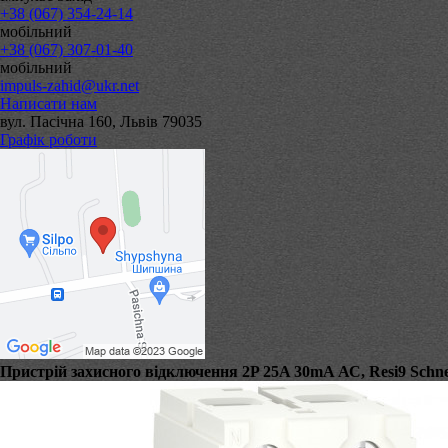
+38 (067) 354-24-14
мобільний
+38 (067) 307-01-40
мобільний
impuls-zahid@ukr.net
Написати нам
вул. Пасічна 160, Львів 79035
Графік роботи
Пристрій захисного відключення 2P 25A 30mA АС, Resi9 Schnei