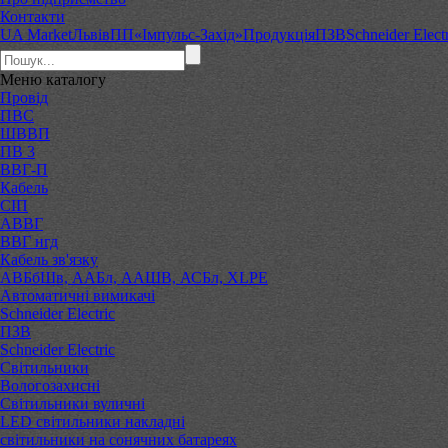
Контакти
UA Market
Львів
ПП«Імпульс-Захід»
Продукція
ПЗВ
Schneider Elect
Меню
каталогу
Провід
ПВС
ШВВП
ПВ 3
ВВГ-П
Кабель
СІП
АВВГ
ВВГ нгд
Кабель зв'язку
АВБбШв, ААБл, ААШВ, АСБл, XLPE
Автоматичні вимикачі
Schneider Electric
ПЗВ
Schneider Electric
Світильники
Вологозахисні
Світильники вуличні
LED світильники накладні
світильники на сонячних батареях