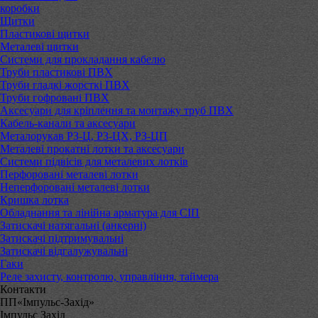
коробки
Щитки
Пластикові щитки
Металеві щитки
Системи для прокладання кабелю
Труби пластикові ПВХ
Труби гладкі жорсткі ПВХ
Труби гофровані ПВХ
Аксесуари для кріплення та монтажу труб ПВХ
Кабель-канали та аксесуари
Металорукав РЗ-Ц, РЗ-ЦХ, РЗ-ЦП
Металеві прокатні лотки та аксесуари
Системи підвісів для металевих лотків
Перфоровані металеві лотки
Неперфоровані металеві лотки
Кришка лотка
Обладнання та лінійна арматура для СІП
Затискачі натягальні (анкерні)
Затискачі підтримувальні
Затискачі відгалужувальні
Гаки
Реле захисту, контролю, управління, таймера
Контакти
ПП«Імпульс-Захід»
Імпульс Захід