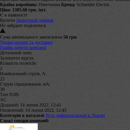
Країна виробник:
Німеччина
Бренд:
Schneider Electric
Ціна:
1385.60 грн.
/шт.
Є в наявності
Купити
Зворотний дзвінок
Не забудьте поділитися
Сума мінімального замовлення
50 грн.
Умови оплати та доставки
Графік роботи компанії
Детальний опис
Залишити відгук
Кількість полюсів:
2
Номінальний струм, А:
25
Струм спрацювання, мA:
30
Тип ПЗВ:
AC
Доданий: 14 липня 2022, 12:41
Оновлений: 14 липня 2022, 12:45
Категорія в каталозі:
Реле диференціальні в Львові
Схожі товари компанії: