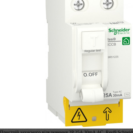
Пристрій захисного відключення 2P 25A 30mA АС, Resi9 Schneider