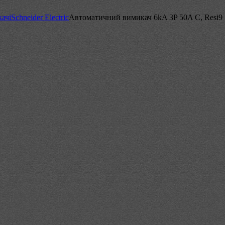
ачі
Schneider Electric
Автоматичний вимикач 6kA 3P 50A C, Resi9 