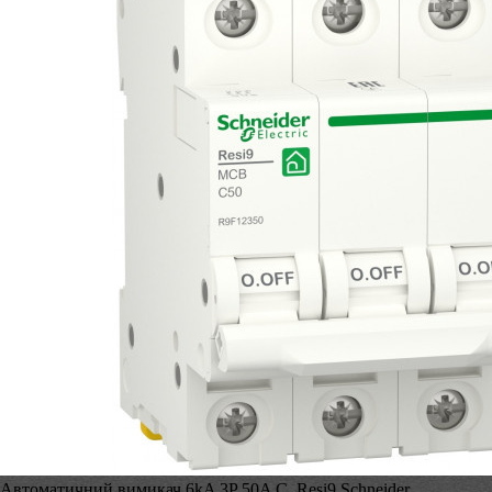
Автоматичний вимикач 6kA 3P 50A C, Resi9 Schneider