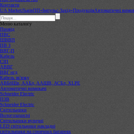
Контакти
UA Market
Львів
ПП«Імпульс-Захід»
Продукція
Автоматичні вимик
Меню
каталогу
Провід
ПВС
ШВВП
ПВ 3
ВВГ-П
Кабель
СІП
АВВГ
ВВГ нгд
Кабель зв'язку
АВБбШв, ААБл, ААШВ, АСБл, XLPE
Автоматичні вимикачі
Schneider Electric
ПЗВ
Schneider Electric
Світильники
Вологозахисні
Світильники вуличні
LED світильники накладні
світильники на сонячних батареях