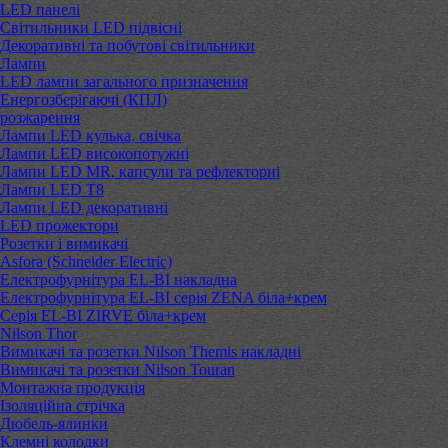
LED панелі
Світильники LED підвісні
Декоративні та побутові світильники
Лампи
LED лампи загального призначення
Енергозберігаючі (КПЛ)
розжарення
Лампи LED кулька, свічка
Лампи LED високопотужні
Лампи LED MR, капсули та рефлекторні
Лампи LED Т8
Лампи LED декоративні
LED прожектори
Розетки і вимикачі
Asfora (Schneider Electric)
Електрофурнітура EL-BI накладна
Електрофурнітура EL-BI серія ZENA біла+крем
Серія EL-BI ZIRVE біла+крем
Nilson Thor
Вимикачі та розетки Nilson Themis накладні
Вимикачі та розетки Nilson Touran
Монтажна продукція
Ізоляційна стрічка
Дюбель-ялинки
Клемні колодки