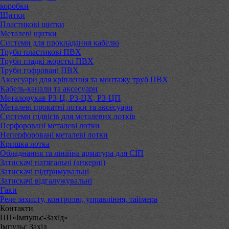
коробки
Щитки
Пластикові щитки
Металеві щитки
Системи для прокладання кабелю
Труби пластикові ПВХ
Труби гладкі жорсткі ПВХ
Труби гофровані ПВХ
Аксесуари для кріплення та монтажу труб ПВХ
Кабель-канали та аксесуари
Металорукав РЗ-Ц, РЗ-ЦХ, РЗ-ЦП
Металеві прокатні лотки та аксесуари
Системи підвісів для металевих лотків
Перфоровані металеві лотки
Неперфоровані металеві лотки
Кришка лотка
Обладнання та лінійна арматура для СІП
Затискачі натягальні (анкерні)
Затискачі підтримувальні
Затискачі відгалужувальні
Гаки
Реле захисту, контролю, управління, таймера
Контакти
ПП«Імпульс-Захід»
Імпульс Захід