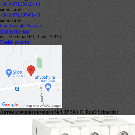
+38 (067) 354-24-14
мобільний
+38 (067) 307-01-40
мобільний
impuls-zahid@ukr.net
Написати нам
вул. Пасічна 160, Львів 79035
Графік роботи
Автоматичний вимикач 6kA 3P 50A C, Resi9 Schneider