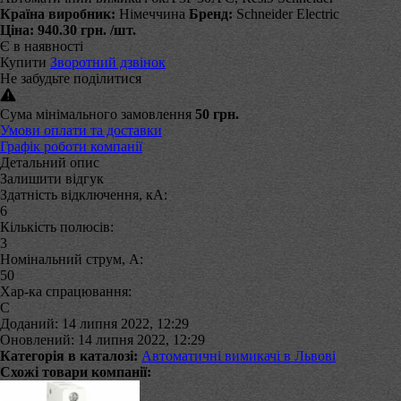
Країна виробник:
Німеччина
Бренд:
Schneider Electric
Ціна:
940.30 грн.
/шт.
Є в наявності
Купити
Зворотний дзвінок
Не забудьте поділитися
Сума мінімального замовлення
50 грн.
Умови оплати та доставки
Графік роботи компанії
Детальний опис
Залишити відгук
Здатність відключення, кА:
6
Кількість полюсів:
3
Номінальний струм, А:
50
Хар-ка спрацювання:
C
Доданий: 14 липня 2022, 12:29
Оновлений: 14 липня 2022, 12:29
Категорія в каталозі:
Автоматичні вимикачі в Львові
Схожі товари компанії: