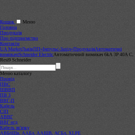
Кошик
Меню
Головна
Продукція
Про підприємство
Контакти
UA Market
Львів
ПП«Імпульс-Захід»
Продукція
Автоматичні
вимикачі
Schneider Electric
Автоматичний вимикач 6kA 3P 40A C,
Resi9 Schneider
Меню
каталогу
Провід
ПВС
ШВВП
ПВ 3
ВВГ-П
Кабель
СІП
АВВГ
ВВГ нгд
Кабель зв'язку
АВБбШв, ААБл, ААШВ, АСБл, XLPE