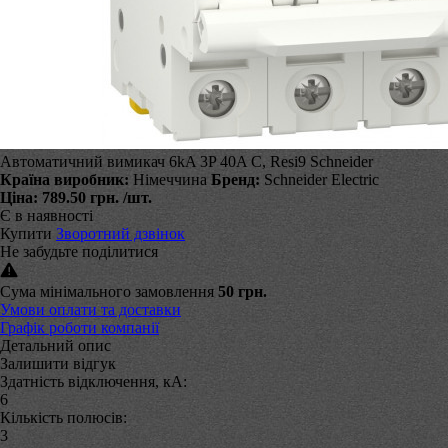
Автоматичний вимикач 6kA 3P 40A C, Resi9 Schneider
Країна виробник:
Німеччина
Бренд:
Schneider Electric
Ціна:
789.50 грн.
/шт.
Є в наявності
Купити
Зворотний дзвінок
Не забудьте поділитися
Сума мінімального замовлення
50 грн.
Умови оплати та доставки
Графік роботи компанії
Детальний опис
Залишити відгук
Здатність відключення, кА:
6
Кількість полюсів:
3