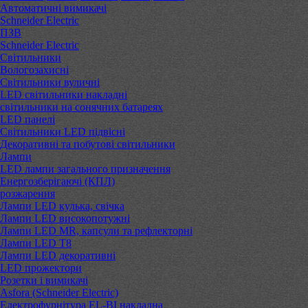
Автоматичні вимикачі
Schneider Electric
ПЗВ
Schneider Electric
Світильники
Вологозахисні
Світильники вуличні
LED світильники накладні
світильники на сонячних батареях
LED панелі
Світильники LED підвісні
Декоративні та побутові світильники
Лампи
LED лампи загального призначення
Енергозберігаючі (КПЛ)
розжарення
Лампи LED кулька, свічка
Лампи LED високопотужні
Лампи LED MR, капсули та рефлекторні
Лампи LED Т8
Лампи LED декоративні
LED прожектори
Розетки і вимикачі
Asfora (Schneider Electric)
Електрофурнітура EL-BI накладна