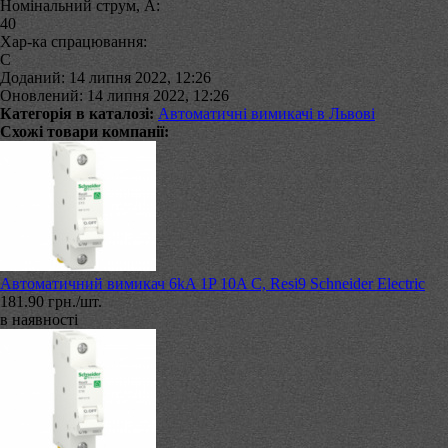
Номінальний струм, А:
40
Хар-ка спрацювання:
C
Доданий: 14 липня 2022, 12:26
Оновлений: 14 липня 2022, 12:26
Категорія в каталозі:
Автоматичні вимикачі в Львові
Схожі товари компанії:
Автоматичний вимикач 6kA 1P 10A C, Resi9 Schneider Electric
181.90 грн./шт.
в наявності