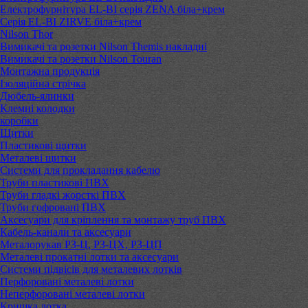
Електрофурнітура EL-BI серія ZENA біла+крем
Серія EL-BI ZIRVE біла+крем
Nilson Thor
Вимикачі та розетки Nilson Themis накладні
Вимикачі та розетки Nilson Touran
Монтажна продукція
Ізоляційна стрічка
Дюбель-ялинки
Клемні колодки
коробки
Щитки
Пластикові щитки
Металеві щитки
Системи для прокладання кабелю
Труби пластикові ПВХ
Труби гладкі жорсткі ПВХ
Труби гофровані ПВХ
Аксесуари для кріплення та монтажу труб ПВХ
Кабель-канали та аксесуари
Металорукав РЗ-Ц, РЗ-ЦХ, РЗ-ЦП
Металеві прокатні лотки та аксесуари
Системи підвісів для металевих лотків
Перфоровані металеві лотки
Неперфоровані металеві лотки
Кришка лотка