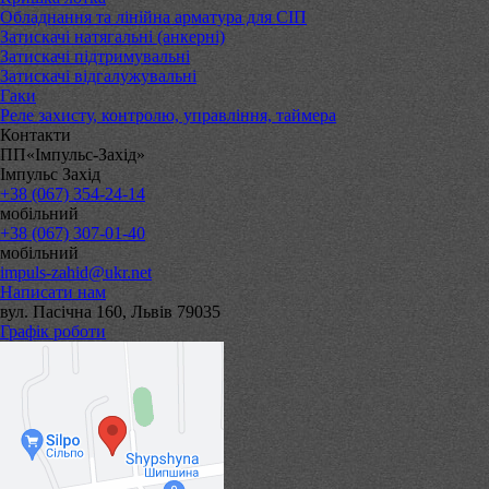
Обладнання та лінійна арматура для СІП
Затискачі натягальні (анкерні)
Затискачі підтримувальні
Затискачі відгалужувальні
Гаки
Реле захисту, контролю, управління, таймера
Контакти
ПП«Імпульс-Захід»
Імпульс Захід
+38 (067) 354-24-14
мобільний
+38 (067) 307-01-40
мобільний
impuls-zahid@ukr.net
Написати нам
вул. Пасічна 160, Львів 79035
Графік роботи