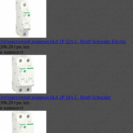
Автоматичний вимикач 6kA 1P 32A C, Resi9 Schneider Electric
206.20 грн./шт.
в наявності
Автоматичний вимикач 6kA 2P 10A C, Resi9 Schneider
396.20 грн./шт.
в наявності