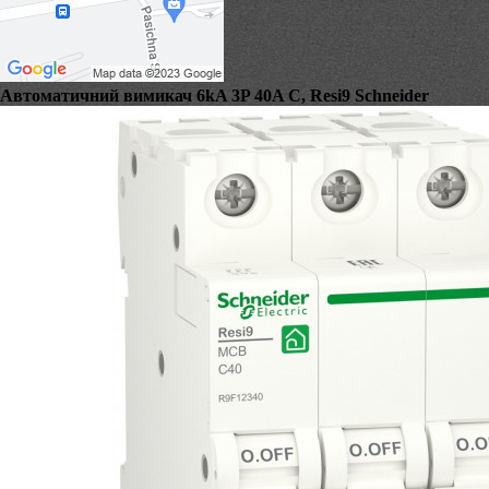
Автоматичний вимикач 6kA 3P 40A C, Resi9 Schneider