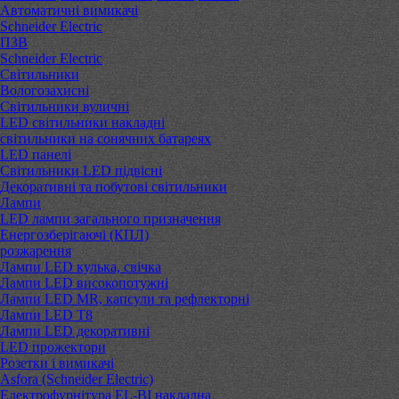
Автоматичні вимикачі
Schneider Electric
ПЗВ
Schneider Electric
Світильники
Вологозахисні
Світильники вуличні
LED світильники накладні
світильники на сонячних батареях
LED панелі
Світильники LED підвісні
Декоративні та побутові світильники
Лампи
LED лампи загального призначення
Енергозберігаючі (КПЛ)
розжарення
Лампи LED кулька, свічка
Лампи LED високопотужні
Лампи LED MR, капсули та рефлекторні
Лампи LED Т8
Лампи LED декоративні
LED прожектори
Розетки і вимикачі
Asfora (Schneider Electric)
Електрофурнітура EL-BI накладна