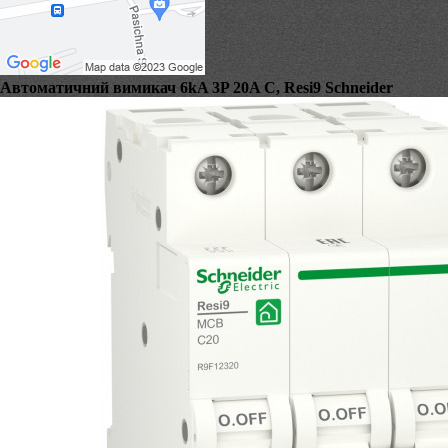
Автоматичний вимикач 6kA 3P 20A C, Resi9 Schneider