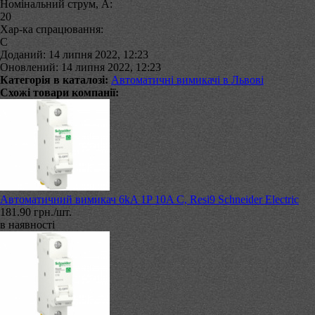
Номінальний струм, А:
20
Хар-ка спрацювання:
C
Доданий: 14 липня 2022, 12:23
Оновлений: 14 липня 2022, 12:23
Категорія в каталозі:
Автоматичні вимикачі в Львові
Схожі товари компанії:
Автоматичний вимикач 6kA 1P 10A C, Resi9 Schneider Electric
181.90 грн./шт.
в наявності