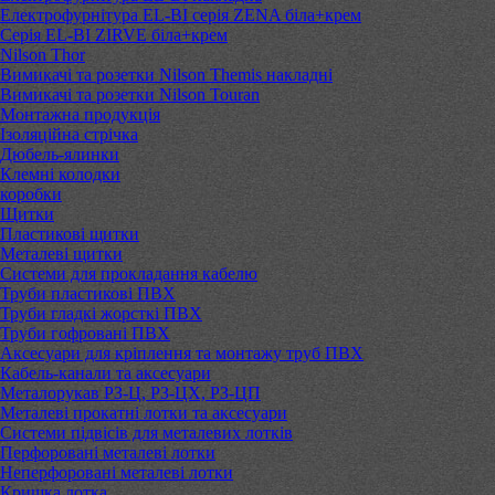
Електрофурнітура EL-BI серія ZENA біла+крем
Серія EL-BI ZIRVE біла+крем
Nilson Thor
Вимикачі та розетки Nilson Themis накладні
Вимикачі та розетки Nilson Touran
Монтажна продукція
Ізоляційна стрічка
Дюбель-ялинки
Клемні колодки
коробки
Щитки
Пластикові щитки
Металеві щитки
Системи для прокладання кабелю
Труби пластикові ПВХ
Труби гладкі жорсткі ПВХ
Труби гофровані ПВХ
Аксесуари для кріплення та монтажу труб ПВХ
Кабель-канали та аксесуари
Металорукав РЗ-Ц, РЗ-ЦХ, РЗ-ЦП
Металеві прокатні лотки та аксесуари
Системи підвісів для металевих лотків
Перфоровані металеві лотки
Неперфоровані металеві лотки
Кришка лотка