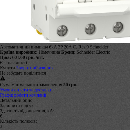
Автоматичний вимикач 6kA 3P 20A C, Resi9 Schneider
Країна виробник:
Німеччина
Бренд:
Schneider Electric
Ціна:
601.60 грн.
/шт.
Є в наявності
Купити
Зворотний дзвінок
Не забудьте поділитися
Сума мінімального замовлення
50 грн.
Умови оплати та доставки
Графік роботи компанії
Детальний опис
Залишити відгук
Здатність відключення, кА:
6
Кількість полюсів:
3