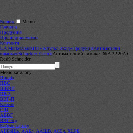
Кошик
Меню
Головна
Продукція
Про підприємство
Контакти
UA Market
Львів
ПП«Імпульс-Захід»
Продукція
Автоматичні
вимикачі
Schneider Electric
Автоматичний вимикач 6kA 3P 20A C,
Resi9 Schneider
Меню
каталогу
Провід
ПВС
ШВВП
ПВ 3
ВВГ-П
Кабель
СІП
АВВГ
ВВГ нгд
Кабель зв'язку
АВБбШв, ААБл, ААШВ, АСБл, XLPE