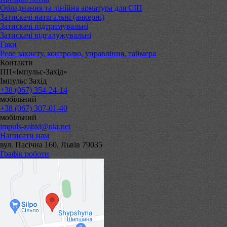
Обладнання та лінійна арматура для СІП
Затискачі натягальні (анкерні)
Затискачі підтримувальні
Затискачі відгалужувальні
Гаки
Реле захисту, контролю, управління, таймера
Контакти
ПП«Імпульс-Захід»
Імпульс Захід
+38 (067) 354-24-14
мобільний
+38 (067) 307-01-40
мобільний
impuls-zahid@ukr.net
Написати нам
вул. Пасічна 160, Львів 79035
Графік роботи