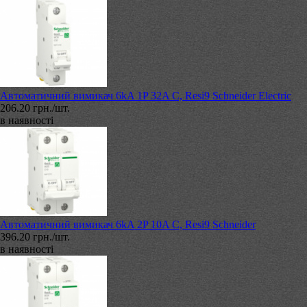
Автоматичний вимикач 6kA 1P 32A C, Resi9 Schneider Electric
206.20 грн./шт.
в наявності
Автоматичний вимикач 6kA 2P 10A C, Resi9 Schneider
396.20 грн./шт.
в наявності