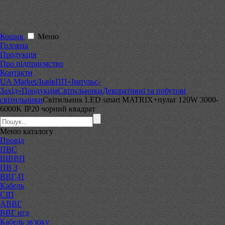
Кошик
Меню
Головна
Продукція
Про підприємство
Контакти
UA Market
Львів
ПП«Імпульс-
Захід»
Продукція
Світильники
Декоративні та побутові
світильники
Світильник LED smart MATRIX+пульт 120W 3000-
6000K IP20 чорний квадрат
Меню
каталогу
Провід
ПВС
ШВВП
ПВ 3
ВВГ-П
Кабель
СІП
АВВГ
ВВГ нгд
Кабель зв'язку