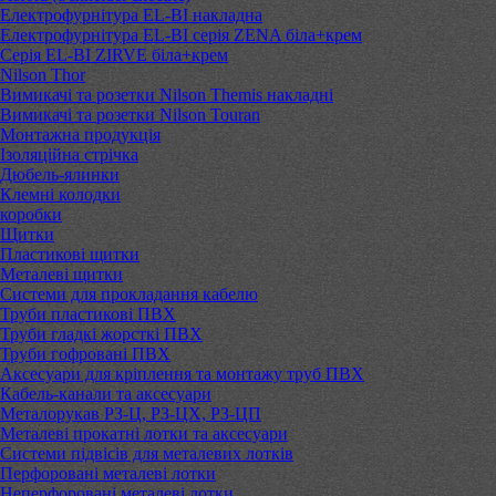
Електрофурнітура EL-BI накладна
Електрофурнітура EL-BI серія ZENA біла+крем
Серія EL-BI ZIRVE біла+крем
Nilson Thor
Вимикачі та розетки Nilson Themis накладні
Вимикачі та розетки Nilson Touran
Монтажна продукція
Ізоляційна стрічка
Дюбель-ялинки
Клемні колодки
коробки
Щитки
Пластикові щитки
Металеві щитки
Системи для прокладання кабелю
Труби пластикові ПВХ
Труби гладкі жорсткі ПВХ
Труби гофровані ПВХ
Аксесуари для кріплення та монтажу труб ПВХ
Кабель-канали та аксесуари
Металорукав РЗ-Ц, РЗ-ЦХ, РЗ-ЦП
Металеві прокатні лотки та аксесуари
Системи підвісів для металевих лотків
Перфоровані металеві лотки
Неперфоровані металеві лотки