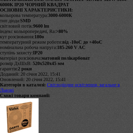
6000K IP20 ЧОРНИЙ КВАДРАТ
ОСНОВНІ ХАРАКТЕРИСТИКИ
:
кольорова температура:
3000-6000К
тип діода:
SMD
світловий потік:
9600 lm
індекс кольоропередачі, Ra:
>80%
кут розсіювання:
180
o
температурний режим роботи:
від -10
o
C до +40
o
C
номінальна робоча напруга:
185-260 V AC
ступінь захисту:
IP20
матеріал розсіювача:
матовий
полікарбонат
розмір ДхШхВ:
520х520х45 мм
гарантія:
2 роки
Доданий: 20 січня 2022, 15:41
Оновлений: 20 січня 2022, 15:41
Категорія в каталозі:
Світлодіодне освітлення, загальне в
Львові
Схожі товари компанії: