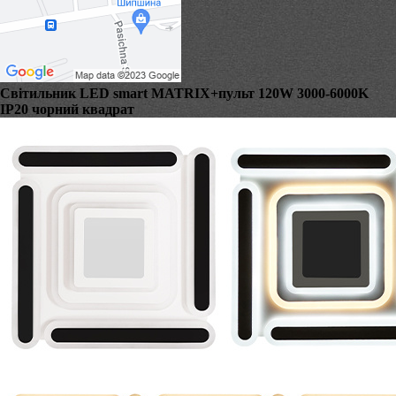
Світильник LED smart MATRIX+пульт 120W 3000-6000K
IP20 чорний квадрат