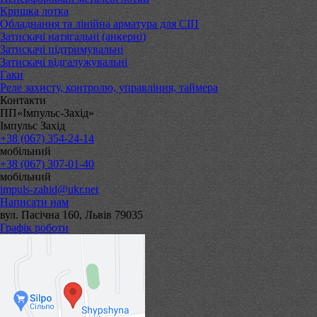
Кришка лотка
Обладнання та лінійна арматура для СІП
Затискачі натягальні (анкерні)
Затискачі підтримувальні
Затискачі відгалужувальні
Гаки
Реле захисту, контролю, управління, таймера
Контакти
ПП«Імпульс-Захід»
Імпульс Захід
+38 (067) 354-24-14
мобільний
+38 (067) 307-01-40
мобільний
impuls-zahid@ukr.net
Написати нам
вул. Пасічна 160, Львів 79035
Графік роботи