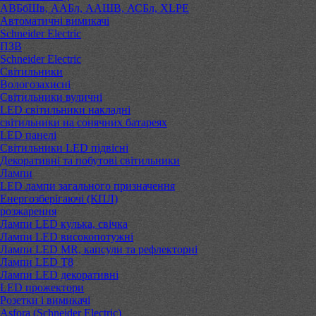
АВБбШв, ААБл, ААШВ, АСБл, XLPE
Автоматичні вимикачі
Schneider Electric
ПЗВ
Schneider Electric
Світильники
Вологозахисні
Світильники вуличні
LED світильники накладні
світильники на сонячних батареях
LED панелі
Світильники LED підвісні
Декоративні та побутові світильники
Лампи
LED лампи загального призначення
Енергозберігаючі (КПЛ)
розжарення
Лампи LED кулька, свічка
Лампи LED високопотужні
Лампи LED MR, капсули та рефлекторні
Лампи LED Т8
Лампи LED декоративні
LED прожектори
Розетки і вимикачі
Asfora (Schneider Electric)