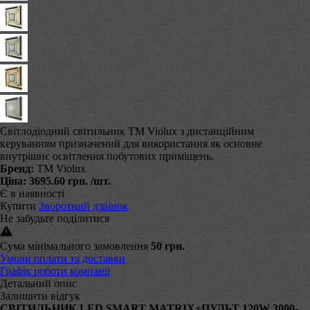
Світлодіодний світильник ТМ Violux з дистанційним
керуванням призначений для використання як основне
внутрішнє освітлення побутових приміщень.
Бренд:
ТМ Violux
Ціна:
3695.60 грн.
/шт.
Є в наявності
Купити
Зворотний дзвінок
Не забудьте поділитися
Сума мінімального замовлення
50 грн.
Умови оплати та доставки
Графік роботи компанії
Детальний опис
Залишити відгук
CВІТИЛЬНИК
LED SMART MATRIX+ПУЛЬТ 120W 3000-