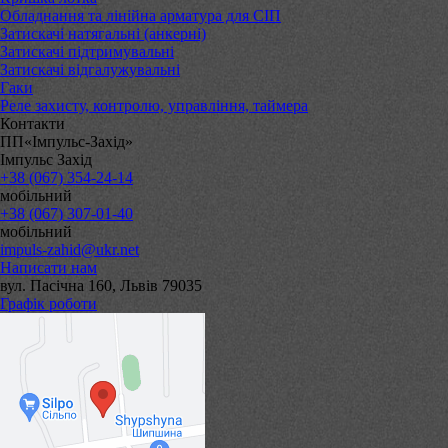
Обладнання та лінійна арматура для СІП
Затискачі натягальні (анкерні)
Затискачі підтримувальні
Затискачі відгалужувальні
Гаки
Реле захисту, контролю, управління, таймера
Контакти
ПП«Імпульс-Захід»
Імпульс Захід
+38 (067) 354-24-14
мобільний
+38 (067) 307-01-40
мобільний
impuls-zahid@ukr.net
Написати нам
вул. Пасічна 160, Львів 79035
Графік роботи