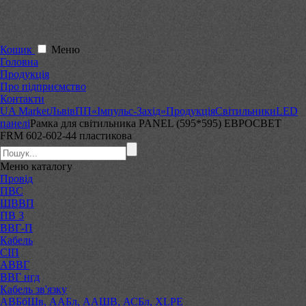
Кошик
Меню
Головна
Продукція
Про підприємство
Контакти
UA Market
Львів
ПП«Імпульс-Захід»
Продукція
Світильники
LED
панелі
Рамка для світильника PANEL (595*595) ЕВРОСВЕТ
FRM 602-602-44 пластикова
Меню
каталогу
Провід
ПВС
ШВВП
ПВ 3
ВВГ-П
Кабель
СІП
АВВГ
ВВГ нгд
Кабель зв'язку
АВБбШв, ААБл, ААШВ, АСБл, XLPE