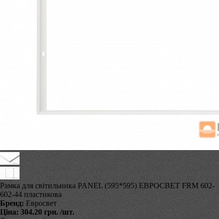
Рамка для світильника PANEL (595*595) ЕВРОСВЕТ FRM 602-
602-44 пластикова
Бренд:
Евросвет
Ціна:
304.20 грн.
/шт.