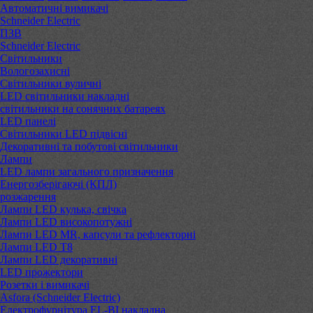
Автоматичні вимикачі
Schneider Electric
ПЗВ
Schneider Electric
Світильники
Вологозахисні
Світильники вуличні
LED світильники накладні
світильники на сонячних батареях
LED панелі
Світильники LED підвісні
Декоративні та побутові світильники
Лампи
LED лампи загального призначення
Енергозберігаючі (КПЛ)
розжарення
Лампи LED кулька, свічка
Лампи LED високопотужні
Лампи LED MR, капсули та рефлекторні
Лампи LED Т8
Лампи LED декоративні
LED прожектори
Розетки і вимикачі
Asfora (Schneider Electric)
Електрофурнітура EL-BI накладна