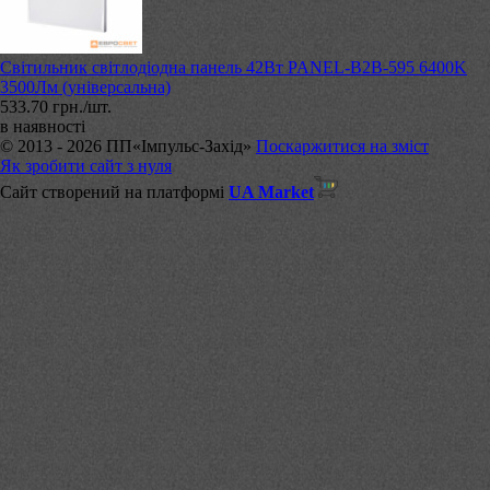
Світильник світлодіодна панель 42Вт PANEL-B2B-595 6400K
3500Лм (універсальна)
533.70 грн./шт.
в наявності
© 2013 - 2026 ПП«Імпульс-Захід»
Поскаржитися на зміст
Як зробити сайт з нуля
Сайт створений на платформі
UA Market