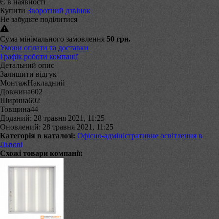
Є в наявності
Купити
Зворотний дзвінок
Не забудьте поділитися
Сума мінімального замовлення
50 грн.
Умови оплати та доставки
Графік роботи компанії
Детальний опис
Залишити відгук
МонтажНакладний
Довжина602
Ширина602
Товщина44
Доданий: 28 травня 2021, 11:25
Оновлений: 28 травня 2021, 11:25
Категорія в каталозі:
Офісно-адміністративне освітлення в
Львові
Схожі товари компанії: