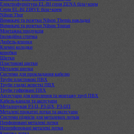
Електрофурнітура EL-BI серія ZENA біла+крем
Серія EL-BI ZIRVE біла+крем
Nilson Thor
Вимикачі та розетки Nilson Themis накладні
Вимикачі та розетки Nilson Touran
Монтажна продукція
Ізоляційна стрічка
Дюбель-ялинки
Клемні колодки
коробки
Щитки
Пластикові щитки
Металеві щитки
Системи для прокладання кабелю
Труби пластикові ПВХ
Труби гладкі жорсткі ПВХ
Труби гофровані ПВХ
Аксесуари для кріплення та монтажу труб ПВХ
Кабель-канали та аксесуари
Металорукав РЗ-Ц, РЗ-ЦХ, РЗ-ЦП
Металеві прокатні лотки та аксесуари
Системи підвісів для металевих лотків
Перфоровані металеві лотки
Неперфоровані металеві лотки
Кришка лотка