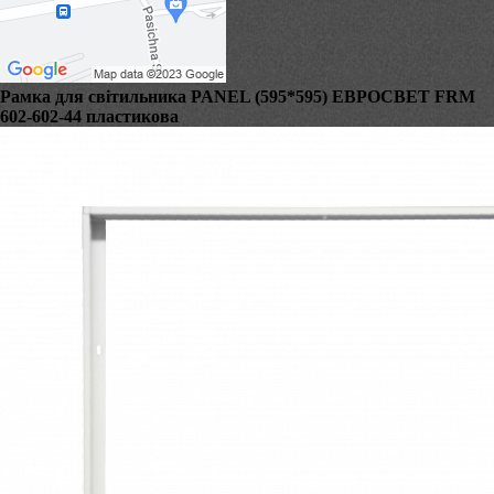
Рамка для світильника PANEL (595*595) ЕВРОСВЕТ FRM
602-602-44 пластикова