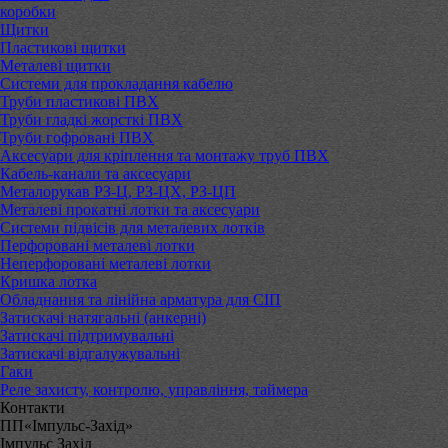
коробки
Щитки
Пластикові щитки
Металеві щитки
Системи для прокладання кабелю
Труби пластикові ПВХ
Труби гладкі жорсткі ПВХ
Труби гофровані ПВХ
Аксесуари для кріплення та монтажу труб ПВХ
Кабель-канали та аксесуари
Металорукав РЗ-Ц, РЗ-ЦХ, РЗ-ЦП
Металеві прокатні лотки та аксесуари
Системи підвісів для металевих лотків
Перфоровані металеві лотки
Неперфоровані металеві лотки
Кришка лотка
Обладнання та лінійна арматура для СІП
Затискачі натягальні (анкерні)
Затискачі підтримувальні
Затискачі відгалужувальні
Гаки
Реле захисту, контролю, управління, таймера
Контакти
ПП«Імпульс-Захід»
Імпульс Захід