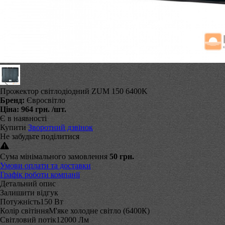
Прожектор світлодіодний ZUM 150 6400K
Бренд:
Євросвітло
Ціна:
964 грн.
/шт.
Є в наявності
Купити
Зворотний дзвінок
Не забудьте поділитися
Сума мінімального замовлення
50 грн.
Умови оплати та доставки
Графік роботи компанії
Детальний опис
Залишити відгук
Потужність150 Вт
Колір світінняМ'яке холодне світло (6400К)
Світловий потік12000 Лм