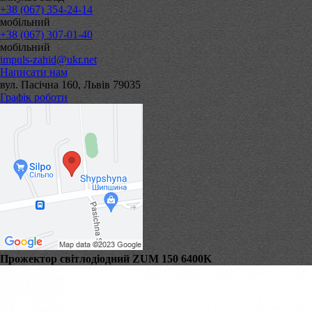
+38 (067) 354-24-14
мобільний
+38 (067) 307-01-40
мобільний
impuls-zahid@ukr.net
Написати нам
вул. Пасічна 160, Львів 79035
Графік роботи
Прожектор світлодіодний ZUM 150 6400K