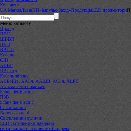
Контакти
UA Market
Львів
ПП«Імпульс-Захід»
Продукція
LED прожектори
П
Меню
каталогу
Провід
ПВС
ШВВП
ПВ 3
ВВГ-П
Кабель
СІП
АВВГ
ВВГ нгд
Кабель зв'язку
АВБбШв, ААБл, ААШВ, АСБл, XLPE
Автоматичні вимикачі
Schneider Electric
ПЗВ
Schneider Electric
Світильники
Вологозахисні
Світильники вуличні
LED світильники накладні
світильники на сонячних батареях