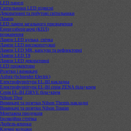
LED панелі
Світильники LED підвісні
Декоративні та побутові світильники
Лампи
LED лампи загального призначення
Енергозберігаючі (КПЛ)
розжарення
Лампи LED кулька, свічка
Лампи LED високопотужні
Лампи LED MR, капсули та рефлекторні
Лампи LED Т8
Лампи LED декоративні
LED прожектори
Розетки і вимикачі
Asfora (Schneider Electric)
Електрофурнітура EL-BI накладна
Електрофурнітура EL-BI серія ZENA біла+крем
Серія EL-BI ZIRVE біла+крем
Nilson Thor
Вимикачі та розетки Nilson Themis накладні
Вимикачі та розетки Nilson Touran
Монтажна продукція
Ізоляційна стрічка
Дюбель-ялинки
Клемні колодки