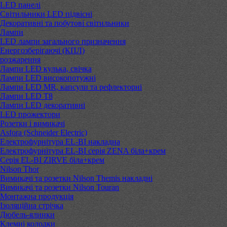
LED панелі
Світильники LED підвісні
Декоративні та побутові світильники
Лампи
LED лампи загального призначення
Енергозберігаючі (КПЛ)
розжарення
Лампи LED кулька, свічка
Лампи LED високопотужні
Лампи LED MR, капсули та рефлекторні
Лампи LED Т8
Лампи LED декоративні
LED прожектори
Розетки і вимикачі
Asfora (Schneider Electric)
Електрофурнітура EL-BI накладна
Електрофурнітура EL-BI серія ZENA біла+крем
Серія EL-BI ZIRVE біла+крем
Nilson Thor
Вимикачі та розетки Nilson Themis накладні
Вимикачі та розетки Nilson Touran
Монтажна продукція
Ізоляційна стрічка
Дюбель-ялинки
Клемні колодки