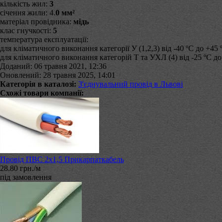
кількість жил:
3
січення жили: 4.
0 мм²
матеріал провідника:
мідь
клас гнучкості:
5
температура експлуатації:
для кліматичного виконання категорії У (1,2,3) від -40 ºС до +45 
для кліматичного виконання категорій Т та УХЛ (4) від -25 ºС до
Доданий: 06 травня 2021, 12:36
Оновлений: 28 травня 2025, 14:01
Категорія в каталозі:
З'єднувальний провід в Львові
Схожі товари компанії:
Провід ПВС 2х1,5 Прикарпаткабель
28.80 грн./м
під замовлення