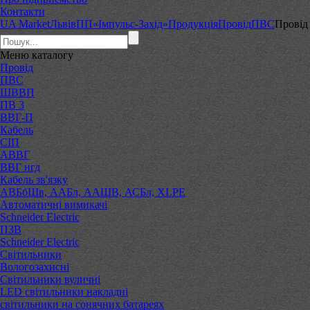
Контакти
UA Market
Львів
ПП«Імпульс-Захід»
Продукція
Провід
ПВС
Провід
Меню
каталогу
Провід
ПВС
ШВВП
ПВ 3
ВВГ-П
Кабель
СІП
АВВГ
ВВГ нгд
Кабель зв'язку
АВБбШв, ААБл, ААШВ, АСБл, XLPE
Автоматичні вимикачі
Schneider Electric
ПЗВ
Schneider Electric
Світильники
Вологозахисні
Світильники вуличні
LED світильники накладні
світильники на сонячних батареях