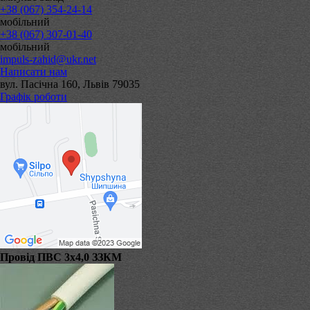
+38 (067) 354-24-14
мобільний
+38 (067) 307-01-40
мобільний
impuls-zahid@ukr.net
Написати нам
вул. Пасічна 160, Львів 79035
Графік роботи
Провід ПВС 3х4,0 ЗЗКМ