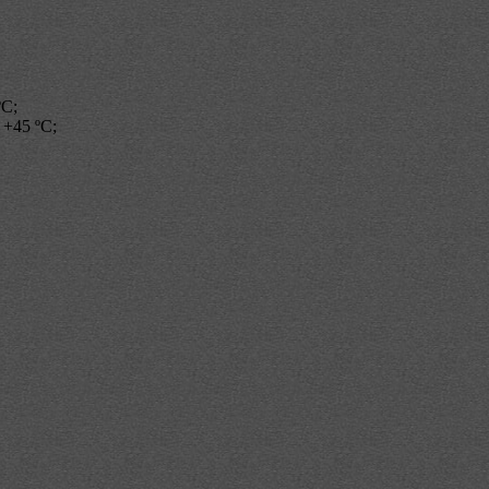
ºС;
 +45 ºС;