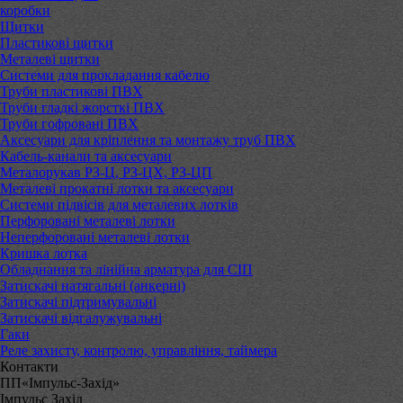
коробки
Щитки
Пластикові щитки
Металеві щитки
Системи для прокладання кабелю
Труби пластикові ПВХ
Труби гладкі жорсткі ПВХ
Труби гофровані ПВХ
Аксесуари для кріплення та монтажу труб ПВХ
Кабель-канали та аксесуари
Металорукав РЗ-Ц, РЗ-ЦХ, РЗ-ЦП
Металеві прокатні лотки та аксесуари
Системи підвісів для металевих лотків
Перфоровані металеві лотки
Неперфоровані металеві лотки
Кришка лотка
Обладнання та лінійна арматура для СІП
Затискачі натягальні (анкерні)
Затискачі підтримувальні
Затискачі відгалужувальні
Гаки
Реле захисту, контролю, управління, таймера
Контакти
ПП«Імпульс-Захід»
Імпульс Захід