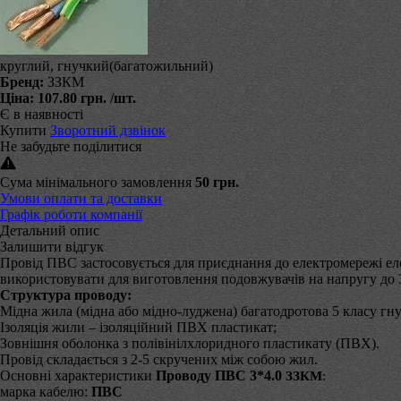
круглий, гнучкий(багатожильний)
Бренд:
ЗЗКМ
Ціна:
107.80 грн.
/шт.
Є в наявності
Купити
Зворотний дзвінок
Не забудьте поділитися
Сума мінімального замовлення
50 грн.
Умови оплати та доставки
Графік роботи компанії
Детальний опис
Залишити відгук
Провід ПВС застосовується для приєднання до електромережі ел
використовувати для виготовлення подовжувачів на напругу до 
Структура проводу:
Мідна жила (мідна або мідно-луджена) багатодротова 5 класу гну
Ізоляція жили – ізоляційний ПВХ пластикат;
Зовнішня оболонка з полівінілхлоридного пластикату (ПВХ).
Провід складається з 2-5 скручених між собою жил.
Основні характеристики
Проводу ПВС 3*4.0
ЗЗКМ
:
марка кабелю:
ПВС