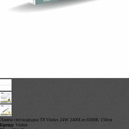
Лампа світлодіодна T8 Violux 24W 2400Lm 6500K 150см
Бренд:
Violux