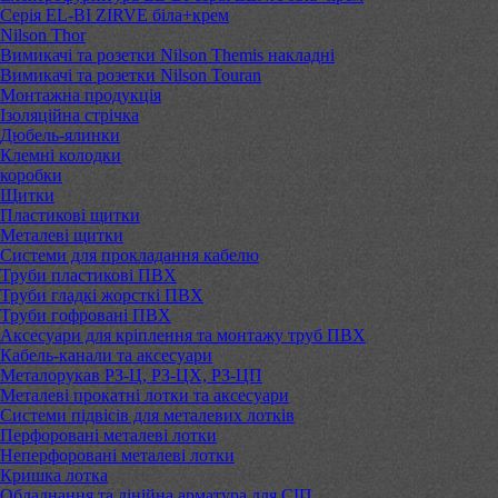
Серія EL-BI ZIRVE біла+крем
Nilson Thor
Вимикачі та розетки Nilson Themis накладні
Вимикачі та розетки Nilson Touran
Монтажна продукція
Ізоляційна стрічка
Дюбель-ялинки
Клемні колодки
коробки
Щитки
Пластикові щитки
Металеві щитки
Системи для прокладання кабелю
Труби пластикові ПВХ
Труби гладкі жорсткі ПВХ
Труби гофровані ПВХ
Аксесуари для кріплення та монтажу труб ПВХ
Кабель-канали та аксесуари
Металорукав РЗ-Ц, РЗ-ЦХ, РЗ-ЦП
Металеві прокатні лотки та аксесуари
Системи підвісів для металевих лотків
Перфоровані металеві лотки
Неперфоровані металеві лотки
Кришка лотка
Обладнання та лінійна арматура для СІП