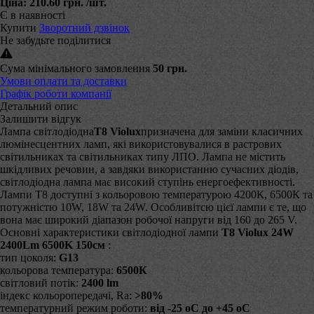
Ціна:
210.60 грн.
/шт.
Є в наявності
Купити
Зворотний дзвінок
Не забудьте поділитися
Сума мінімального замовлення
50 грн.
Умови оплати та доставки
Графік роботи компанії
Детальний опис
Залишити відгук
Лампа світлодіодна
T8 Violux
призначена для заміни класичних
люмінесцентних ламп, які використовувалися в растрових
світильниках та світильниках типу ЛПО. Лампа не містить
шкідливих речовин, а завдяки використанню сучасних діодів,
світлодіодна лампа має високий ступінь енергоефективності.
Лампи Т8 доступні з кольоровою температурою 4200К, 6500К та
потужністю 10W, 18W та 24W. Особливітсю цієї лампи є те, що
вона має широкий діапазон робочої напруги від 160 до 265 V.
Основні характеристики світлодіодної лампи
T8 Violux 24W
2400Lm 6500K 150см
:
тип цоколя:
G13
кольорова температура:
6500К
світловий потік:
2400 lm
індекс кольоропередачі, Ra:
>80%
температурний режим роботи:
від -25
o
C до +45
o
C