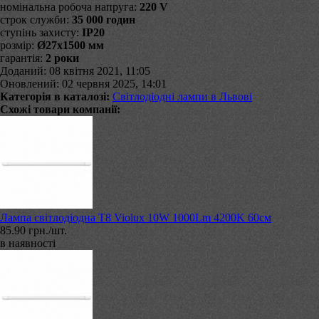
номінальна робоча напруга:
220 V
строк служби:
35 000 годин
ступінь захисту:
IP20
розмір:
Ø27х1500 мм
гарантія:
2 роки
Доданий: 08 квітня 2021, 11:05
Оновлений: 02 червня 2025, 14:01
Категорія в каталозі:
Світлодіодні лампи в Львові
Схожі товари компанії:
Лампа світлодіодна T8 Violux 10W 1000Lm 4200K 60см
85.90 грн./шт.
в наявності