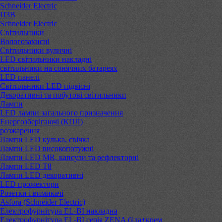
Schneider Electric
ПЗВ
Schneider Electric
Світильники
Вологозахисні
Світильники вуличні
LED світильники накладні
світильники на сонячних батареях
LED панелі
Світильники LED підвісні
Декоративні та побутові світильники
Лампи
LED лампи загального призначення
Енергозберігаючі (КПЛ)
розжарення
Лампи LED кулька, свічка
Лампи LED високопотужні
Лампи LED MR, капсули та рефлекторні
Лампи LED Т8
Лампи LED декоративні
LED прожектори
Розетки і вимикачі
Asfora (Schneider Electric)
Електрофурнітура EL-BI накладна
Електрофурнітура EL-BI серія ZENA біла+крем