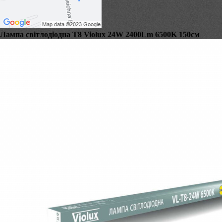
Лампа світлодіодна T8 Violux 24W 2400Lm 6500K 150см