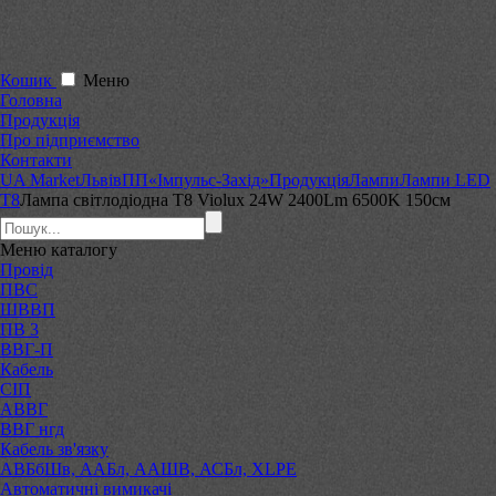
Кошик
Меню
Головна
Продукція
Про підприємство
Контакти
UA Market
Львів
ПП«Імпульс-Захід»
Продукція
Лампи
Лампи LED
Т8
Лампа світлодіодна T8 Violux 24W 2400Lm 6500K 150см
Меню
каталогу
Провід
ПВС
ШВВП
ПВ 3
ВВГ-П
Кабель
СІП
АВВГ
ВВГ нгд
Кабель зв'язку
АВБбШв, ААБл, ААШВ, АСБл, XLPE
Автоматичні вимикачі