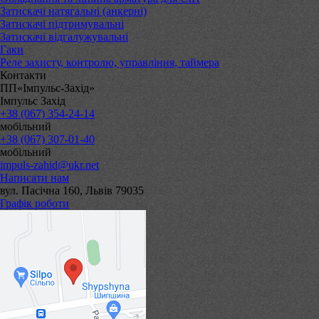
Затискачі натягальні (анкерні)
Затискачі підтримувальні
Затискачі відгалужувальні
Гаки
Реле захисту, контролю, управління, таймера
Контакти
ПП«Імпульс-Захід»
Імпульс Захід
+38 (067) 354-24-14
мобільний
+38 (067) 307-01-40
мобільний
impuls-zahid@ukr.net
Написати нам
вул. Пасічна 160, Львів 79035
Графік роботи