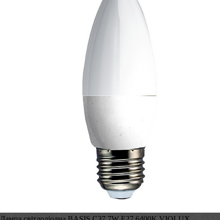
Лампа світлодіодна BASIS C37 7W E27 6400K VIOLUX