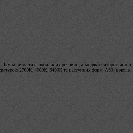
х. Лампа не містить шкідливих речовин, а завдяки використанню
пературою 2700К, 4000К, 6400К та наступних форм: А60 (цоколь