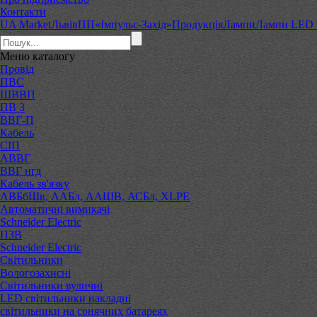
Контакти
UA Market
Львів
ПП«Імпульс-Захід»
Продукція
Лампи
Лампи LED к
Меню
каталогу
Провід
ПВС
ШВВП
ПВ 3
ВВГ-П
Кабель
СІП
АВВГ
ВВГ нгд
Кабель зв'язку
АВБбШв, ААБл, ААШВ, АСБл, XLPE
Автоматичні вимикачі
Schneider Electric
ПЗВ
Schneider Electric
Світильники
Вологозахисні
Світильники вуличні
LED світильники накладні
світильники на сонячних батареях