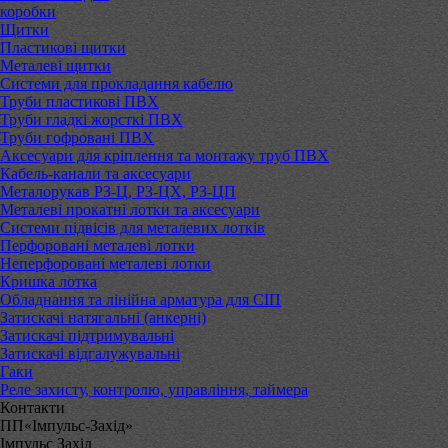
коробки
Щитки
Пластикові щитки
Металеві щитки
Системи для прокладання кабелю
Труби пластикові ПВХ
Труби гладкі жорсткі ПВХ
Труби гофровані ПВХ
Аксесуари для кріплення та монтажу труб ПВХ
Кабель-канали та аксесуари
Металорукав РЗ-Ц, РЗ-ЦХ, РЗ-ЦП
Металеві прокатні лотки та аксесуари
Системи підвісів для металевих лотків
Перфоровані металеві лотки
Неперфоровані металеві лотки
Кришка лотка
Обладнання та лінійна арматура для СІП
Затискачі натягальні (анкерні)
Затискачі підтримувальні
Затискачі відгалужувальні
Гаки
Реле захисту, контролю, управління, таймера
Контакти
ПП«Імпульс-Захід»
Імпульс Захід