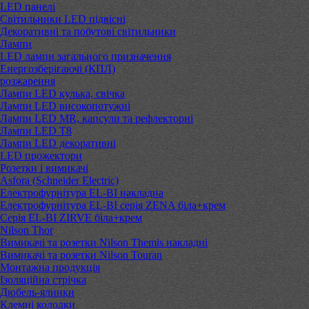
LED панелі
Світильники LED підвісні
Декоративні та побутові світильники
Лампи
LED лампи загального призначення
Енергозберігаючі (КПЛ)
розжарення
Лампи LED кулька, свічка
Лампи LED високопотужні
Лампи LED MR, капсули та рефлекторні
Лампи LED Т8
Лампи LED декоративні
LED прожектори
Розетки і вимикачі
Asfora (Schneider Electric)
Електрофурнітура EL-BI накладна
Електрофурнітура EL-BI серія ZENA біла+крем
Серія EL-BI ZIRVE біла+крем
Nilson Thor
Вимикачі та розетки Nilson Themis накладні
Вимикачі та розетки Nilson Touran
Монтажна продукція
Ізоляційна стрічка
Дюбель-ялинки
Клемні колодки