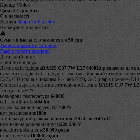
Бренд:
Violux
Ціна:
37 грн.
/шт.
Є в наявності
Купити
Зворотний дзвінок
Не забудьте поділитися
Сума мінімального замовлення
50 грн.
Умови оплати та доставки
Графік роботи компанії
Детальний опис
Залишити відгук
Лампа світлодіодна
BASIS C37 7W E27 6400K
призначена для ви
сучасних діодів, світлодіодна лампа має високий ступінь енерг
Е27), С37 (свіча з цоколем Е14 або Е27), G45 (шар з цоколем Е1
Основні характеристики світлодіодної лампи
BASIS C37 7W E2
тип цоколя:
Е27
кольорова температура:
6400К
світловий потік:
404 lm
індекс кольоропередачі, Ra:
>80%
кут розсіювання:
180
o
температурний режим роботи:
від -20
o
C до +40
o
C
номінальна робоча напруга:
220-240 V
кількість ввімкнень:
30 000 разів
строк служби:
10 000 годин