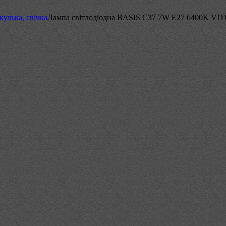
улька, свічка
Лампа світлодіодна BASIS C37 7W E27 6400K V