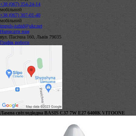
+38 (067) 354-24-14
мобільний
+38 (067) 307-01-40
мобільний
impuls-zahid@ukr.net
Написати нам
вул. Пасічна 160, Львів 79035
Графік роботи
Лампа світлодіодна BASIS C37 7W E27 6400K VITOONE