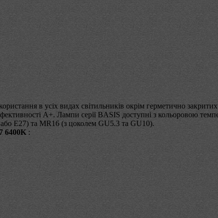
користання в усіх видах світильників окрім герметично закрити
оефективності А+. Лампи серії BASIS доступні з кольоровою тем
4 або Е27) та MR16 (з цоколем GU5.3 та GU10).
7 6400K
: