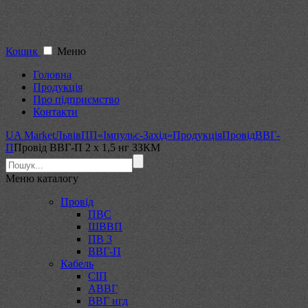
Кошик
Меню
Головна
Продукція
Про підприємство
Контакти
UA Market
Львів
ПП«Імпульс-Захід»
Продукція
Провід
ВВГ-
П
Провід ВВГ-П 2 х 1,5 нг ЗЗКМ
Меню
каталогу
Провід
ПВС
ШВВП
ПВ 3
ВВГ-П
Кабель
СІП
АВВГ
ВВГ нгд