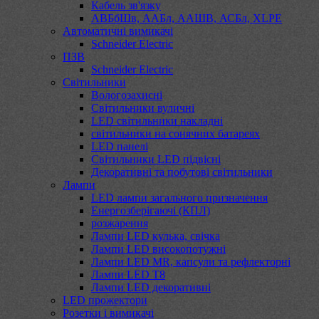
Кабель зв'язку
АВБбШв, ААБл, ААШВ, АСБл, XLPE
Автоматичні вимикачі
Schneider Electric
ПЗВ
Schneider Electric
Світильники
Вологозахисні
Світильники вуличні
LED світильники накладні
світильники на сонячних батареях
LED панелі
Світильники LED підвісні
Декоративні та побутові світильники
Лампи
LED лампи загального призначення
Енергозберігаючі (КПЛ)
розжарення
Лампи LED кулька, свічка
Лампи LED високопотужні
Лампи LED MR, капсули та рефлекторні
Лампи LED Т8
Лампи LED декоративні
LED прожектори
Розетки і вимикачі