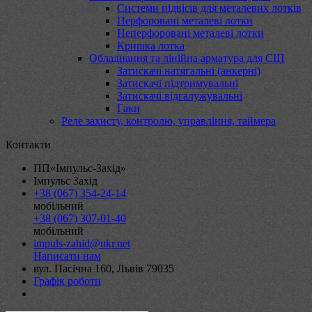
Системи підвісів для металевих лотків
Перфоровані металеві лотки
Неперфоровані металеві лотки
Кришка лотка
Обладнання та лінійна арматура для СІП
Затискачі натягальні (анкерні)
Затискачі підтримувальні
Затискачі відгалужувальні
Гаки
Реле захисту, контролю, управління, таймера
Контакти
ПП«Імпульс-Захід»
Імпульс Захід
+38 (067) 354-24-14
мобільний
+38 (067) 307-01-40
мобільний
impuls-zahid@ukr.net
Написати нам
вул. Пасічна 160, Львів 79035
Графік роботи