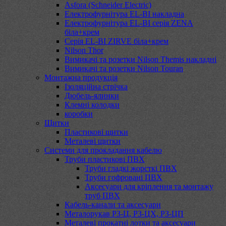
Asfora (Schneider Electric)
Електрофурнітура EL-BI накладна
Електрофурнітура EL-BI серія ZENA
біла+крем
Серія EL-BI ZIRVE біла+крем
Nilson Thor
Вимикачі та розетки Nilson Themis накладні
Вимикачі та розетки Nilson Touran
Монтажна продукція
Ізоляційна стрічка
Дюбель-ялинки
Клемні колодки
коробки
Щитки
Пластикові щитки
Металеві щитки
Системи для прокладання кабелю
Труби пластикові ПВХ
Труби гладкі жорсткі ПВХ
Труби гофровані ПВХ
Аксесуари для кріплення та монтажу
труб ПВХ
Кабель-канали та аксесуари
Металорукав РЗ-Ц, РЗ-ЦХ, РЗ-ЦП
Металеві прокатні лотки та аксесуари