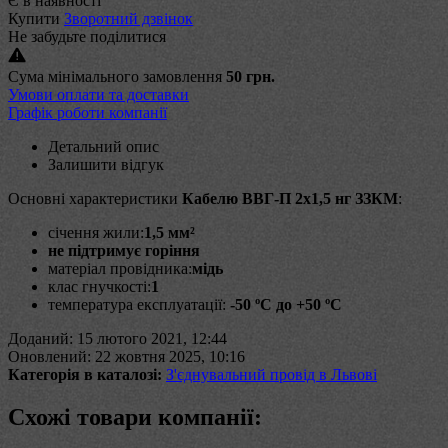
Є в наявності
Купити
Зворотний дзвінок
Не забудьте поділитися
Сума мінімального замовлення
50 грн.
Умови оплати та доставки
Графік роботи компанії
Детальний опис
Залишити відгук
Основні характеристики
Кабелю ВВГ-П 2х1,5 нг ЗЗКМ
:
січення жили:
1,5 мм²
не підтримує горіння
матеріал провідника:
мідь
клас гнучкості:
1
температура експлуатації:
-50 ºС до +50 ºС
Доданий: 15 лютого 2021, 12:44
Оновлений: 22 жовтня 2025, 10:16
Категорія в каталозі:
З'єднувальний провід в Львові
Схожі товари компанії: