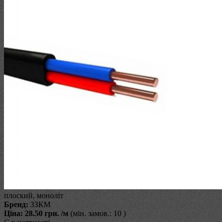
плоский, моноліт
Бренд:
ЗЗКМ
Ціна:
28.50 грн.
/м
(мін. замов.: 10 )