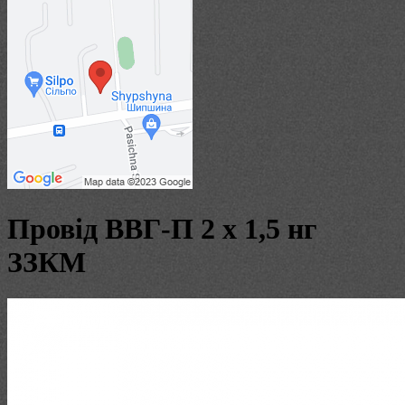
Провід ВВГ-П 2 х 1,5 нг
ЗЗКМ