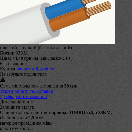
плоский, гнучкий (багатожильний)
Бренд:
ЗЗКМ
Ціна:
44.40 грн.
/м
(мін. замов.: 10 )
Є в наявності
Купити
Зворотний дзвінок
Не забудьте поділитися
Сума мінімального замовлення
50 грн.
Умови оплати та доставки
Графік роботи компанії
Детальний опис
Залишити відгук
Основні характеристики
провода ШВВП 2х2,5 ЗЗКМ
:
січення жили:
2,5 мм²
матеріал провідника:
мідь
клас гнучкості:
5