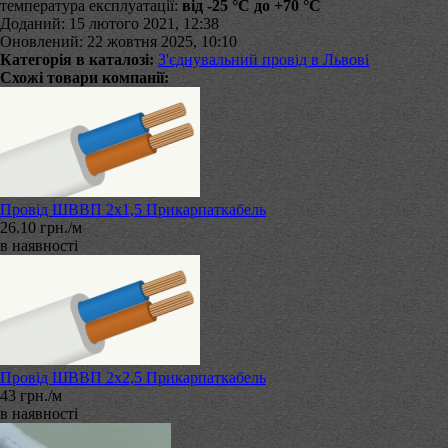
температура експлуатації:
від -25 °С до +70 °С
Доданий: 15 лютого 2021, 12:38
Оновлений: 22 жовтня 2025, 10:10
Категорія в каталозі:
З'єднувальний провід в Львові
Схожі товари компанії:
Провід ШВВП 2х1,5 Прикарпаткабель
26.10 грн./м
в наявності
Провід ШВВП 2х2,5 Прикарпаткабель
43 грн./м
в наявності