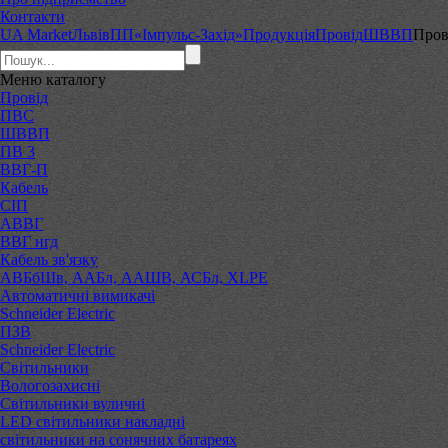
Контакти
UA Market
Львів
ПП«Імпульс-Захід»
Продукція
Провід
ШВВП
Пров
Меню
каталогу
Провід
ПВС
ШВВП
ПВ 3
ВВГ-П
Кабель
СІП
АВВГ
ВВГ нгд
Кабель зв'язку
АВБбШв, ААБл, ААШВ, АСБл, XLPE
Автоматичні вимикачі
Schneider Electric
ПЗВ
Schneider Electric
Світильники
Вологозахисні
Світильники вуличні
LED світильники накладні
світильники на сонячних батареях