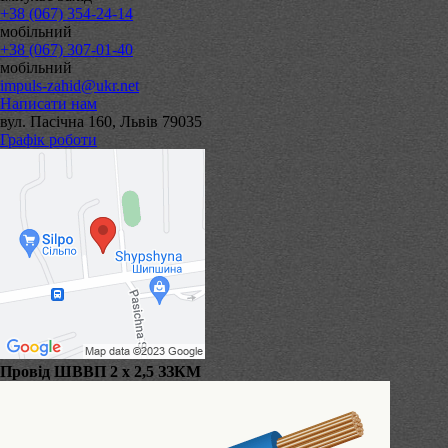
+38 (067) 354-24-14
мобільний
+38 (067) 307-01-40
мобільний
impuls-zahid@ukr.net
Написати нам
вул. Пасічна 160, Львів 79035
Графік роботи
Провід ШВВП 2 х 2,5 ЗЗКМ