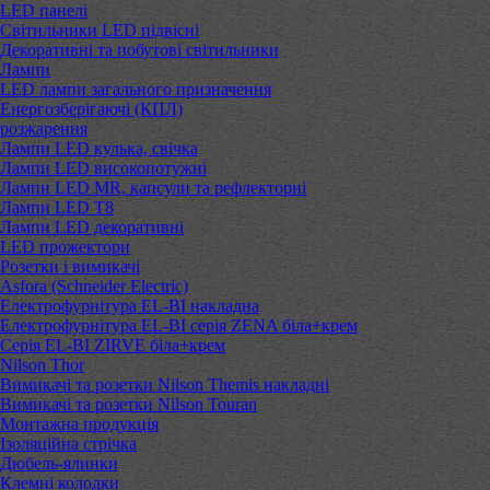
LED панелі
Світильники LED підвісні
Декоративні та побутові світильники
Лампи
LED лампи загального призначення
Енергозберігаючі (КПЛ)
розжарення
Лампи LED кулька, свічка
Лампи LED високопотужні
Лампи LED MR, капсули та рефлекторні
Лампи LED Т8
Лампи LED декоративні
LED прожектори
Розетки і вимикачі
Asfora (Schneider Electric)
Електрофурнітура EL-BI накладна
Електрофурнітура EL-BI серія ZENA біла+крем
Серія EL-BI ZIRVE біла+крем
Nilson Thor
Вимикачі та розетки Nilson Themis накладні
Вимикачі та розетки Nilson Touran
Монтажна продукція
Ізоляційна стрічка
Дюбель-ялинки
Клемні колодки