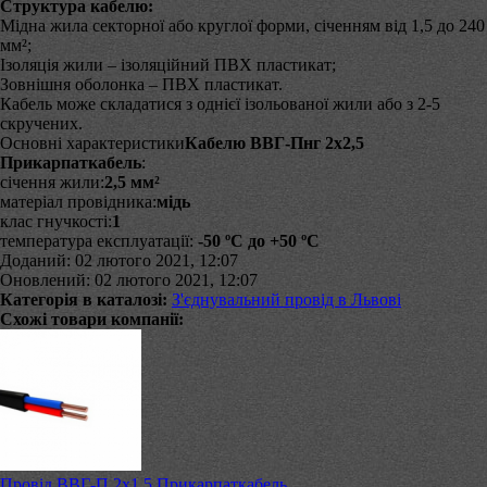
Структура кабелю:
Мідна жила секторної або круглої форми, січенням від 1,5 до 240
мм²;
Ізоляція жили – ізоляційний ПВХ пластикат;
Зовнішня оболонка – ПВХ пластикат.
Кабель може складатися з однієї ізольованої жили або з 2-5
скручених.
Основні характеристики
Кабелю ВВГ-Пнг 2х2,5
Прикарпаткабель
:
січення жили:
2,5 мм²
матеріал провідника:
мідь
клас гнучкості:
1
температура експлуатації:
-50 ºС до +50 ºС
Доданий: 02 лютого 2021, 12:07
Оновлений: 02 лютого 2021, 12:07
Категорія в каталозі:
З'єднувальний провід в Львові
Схожі товари компанії:
Провід ВВГ-П 2х1,5 Прикарпаткабель