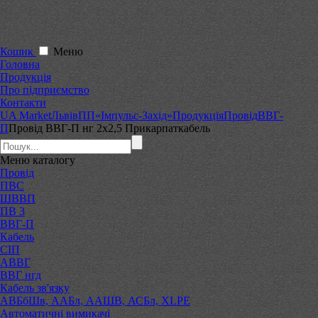
Кошик
Меню
Головна
Продукція
Про підприємство
Контакти
UA Market
Львів
ПП«Імпульс-Захід»
Продукція
Провід
ВВГ-
П
Провід ВВГ-П нг 2х2,5 Прикарпаткабель
Меню
каталогу
Провід
ПВС
ШВВП
ПВ 3
ВВГ-П
Кабель
СІП
АВВГ
ВВГ нгд
Кабель зв'язку
АВБбШв, ААБл, ААШВ, АСБл, XLPE
Автоматичні вимикачі