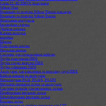
Серія EL-BI ZIRVE біла+крем
Nilson Thor
Вимикачі та розетки Nilson Themis накладні
Вимикачі та розетки Nilson Touran
Монтажна продукція
Ізоляційна стрічка
Дюбель-ялинки
Клемні колодки
коробки
Щитки
Пластикові щитки
Металеві щитки
Системи для прокладання кабелю
Труби пластикові ПВХ
Труби гладкі жорсткі ПВХ
Труби гофровані ПВХ
Аксесуари для кріплення та монтажу труб ПВХ
Кабель-канали та аксесуари
Металорукав РЗ-Ц, РЗ-ЦХ, РЗ-ЦП
Металеві прокатні лотки та аксесуари
Системи підвісів для металевих лотків
Перфоровані металеві лотки
Неперфоровані металеві лотки
Кришка лотка
Обладнання та лінійна арматура для СІП