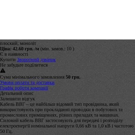
плоский, моноліт
Ціна:
42.60 грн.
/м
(мін. замов.: 10 )
Є в наявності
Купити
Зворотний дзвінок
Не забудьте поділитися
Сума мінімального замовлення
50 грн.
Умови оплати та доставки
Графік роботи компанії
Детальний опис
Залишити відгук
Кабель ВВГ – це найбільш відомий тип провідника, який
використовують при прокладанні проводки в побутових та
промислових приміщеннях, різних приладах та машинах.
Силовий кабель ВВГ застосовують для передачі і розподілу
електроенергії номінальної напруги 0,66 кВ та 1,0 кВ і частотою
50 Гц.