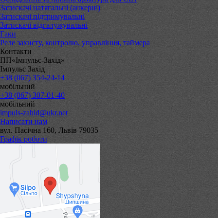
Затискачі натягальні (анкерні)
Затискачі підтримувальні
Затискачі відгалужувальні
Гаки
Реле захисту, контролю, управління, таймера
Контакти
ПП«Імпульс-Захід»
Імпульс Захід
+38 (067) 354-24-14
мобільний
+38 (067) 307-01-40
мобільний
impuls-zahid@ukr.net
Написати нам
вул. Пасічна 160, Львів 79035
Графік роботи