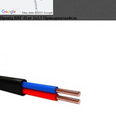
Провід ВВГ-П нг 2х2,5 Прикарпаткабель