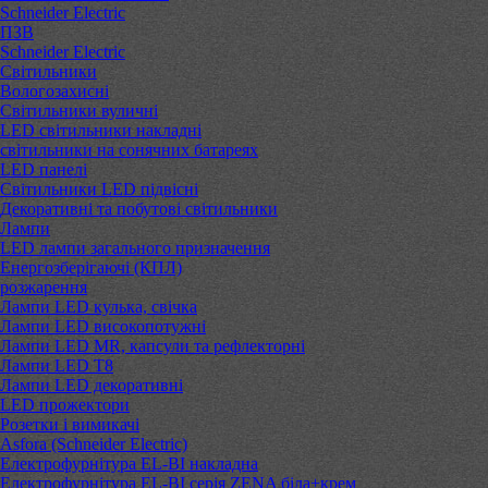
Schneider Electric
ПЗВ
Schneider Electric
Світильники
Вологозахисні
Світильники вуличні
LED світильники накладні
світильники на сонячних батареях
LED панелі
Світильники LED підвісні
Декоративні та побутові світильники
Лампи
LED лампи загального призначення
Енергозберігаючі (КПЛ)
розжарення
Лампи LED кулька, свічка
Лампи LED високопотужні
Лампи LED MR, капсули та рефлекторні
Лампи LED Т8
Лампи LED декоративні
LED прожектори
Розетки і вимикачі
Asfora (Schneider Electric)
Електрофурнітура EL-BI накладна
Електрофурнітура EL-BI серія ZENA біла+крем