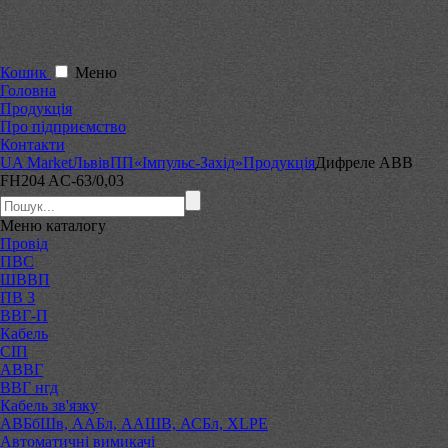
Кошик
Меню
Головна
Продукція
Про підприємство
Контакти
UA Market
Львів
ПП«Імпульс-Захід»
Продукція
Дифреле ABB
FH204 AC-63/0,03
Меню
каталогу
Провід
ПВС
ШВВП
ПВ 3
ВВГ-П
Кабель
СІП
АВВГ
ВВГ нгд
Кабель зв'язку
АВБбШв, ААБл, ААШВ, АСБл, XLPE
Автоматичні вимикачі