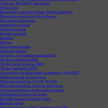
Серія EL-BI ZIRVE біла+крем
Nilson Thor
Вимикачі та розетки Nilson Themis накладні
Вимикачі та розетки Nilson Touran
Монтажна продукція
Ізоляційна стрічка
Дюбель-ялинки
Клемні колодки
коробки
Щитки
Пластикові щитки
Металеві щитки
Системи для прокладання кабелю
Труби пластикові ПВХ
Труби гладкі жорсткі ПВХ
Труби гофровані ПВХ
Аксесуари для кріплення та монтажу труб ПВХ
Кабель-канали та аксесуари
Металорукав РЗ-Ц, РЗ-ЦХ, РЗ-ЦП
Металеві прокатні лотки та аксесуари
Системи підвісів для металевих лотків
Перфоровані металеві лотки
Неперфоровані металеві лотки
Кришка лотка
Обладнання та лінійна арматура для СІП