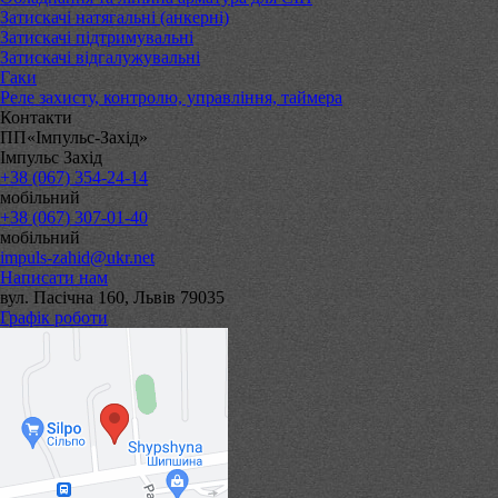
Затискачі натягальні (анкерні)
Затискачі підтримувальні
Затискачі відгалужувальні
Гаки
Реле захисту, контролю, управління, таймера
Контакти
ПП«Імпульс-Захід»
Імпульс Захід
+38 (067) 354-24-14
мобільний
+38 (067) 307-01-40
мобільний
impuls-zahid@ukr.net
Написати нам
вул. Пасічна 160, Львів 79035
Графік роботи