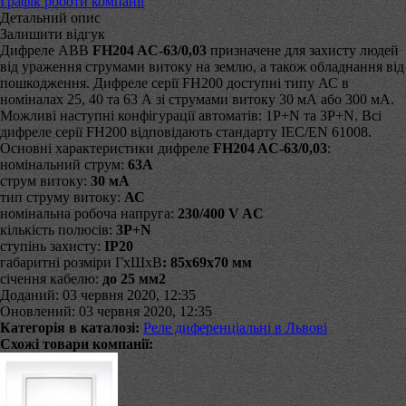
Графік роботи компанії
Детальний опис
Залишити відгук
Дифреле ABB
FH204 AC-63/0,03
призначене для захисту людей
від ураження струмами витоку на землю, а також обладнання від
пошкодження. Дифреле серії FH200 доступні типу АС в
номіналах 25, 40 та 63 А зі струмами витоку 30 мА або 300 мА.
Можливі наступні конфігурації автоматів: 1P+N та 3P+N. Всі
дифреле серії FH200 відповідають стандарту IEC/EN 61008.
Основні характеристики дифреле
FH204 AC-63/0,03
:
номінальний струм:
63A
струм витоку:
30 мА
тип струму витоку:
АС
номінальна робоча напруга:
230/400 V AC
кількість полюсів:
3P+N
ступінь захисту:
IP20
габаритні розміри ГхШхВ
: 85x69x70 мм
січення кабелю:
до 25 мм
2
Доданий: 03 червня 2020, 12:35
Оновлений: 03 червня 2020, 12:35
Категорія в каталозі:
Реле диференціальні в Львові
Схожі товари компанії: