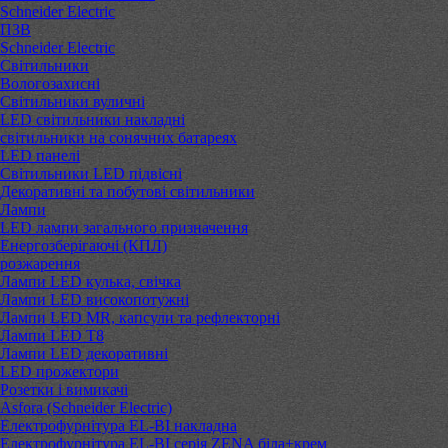
Schneider Electric
ПЗВ
Schneider Electric
Світильники
Вологозахисні
Світильники вуличні
LED світильники накладні
світильники на сонячних батареях
LED панелі
Світильники LED підвісні
Декоративні та побутові світильники
Лампи
LED лампи загального призначення
Енергозберігаючі (КПЛ)
розжарення
Лампи LED кулька, свічка
Лампи LED високопотужні
Лампи LED MR, капсули та рефлекторні
Лампи LED Т8
Лампи LED декоративні
LED прожектори
Розетки і вимикачі
Asfora (Schneider Electric)
Електрофурнітура EL-BI накладна
Електрофурнітура EL-BI серія ZENA біла+крем