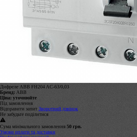
Дифреле ABB FH204 AC-63/0,03
Бренд:
АВВ
Ціна:
уточнюйте
Під замовлення
Відправити запит
Зворотний дзвінок
Не забудьте поділитися
Сума мінімального замовлення
50 грн.
Умови оплати та доставки