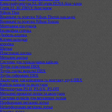
Електрофурнітура EL-BI серія ZENA біла+крем
Серія EL-BI ZIRVE біла+крем
Nilson Thor
Вимикачі та розетки Nilson Themis накладні
Вимикачі та розетки Nilson Touran
Монтажна продукція
Ізоляційна стрічка
Дюбель-ялинки
Клемні колодки
коробки
Щитки
Пластикові щитки
Металеві щитки
Системи для прокладання кабелю
Труби пластикові ПВХ
Труби гладкі жорсткі ПВХ
Труби гофровані ПВХ
Аксесуари для кріплення та монтажу труб ПВХ
Кабель-канали та аксесуари
Металорукав РЗ-Ц, РЗ-ЦХ, РЗ-ЦП
Металеві прокатні лотки та аксесуари
Системи підвісів для металевих лотків
Перфоровані металеві лотки
Неперфоровані металеві лотки
Кришка лотка