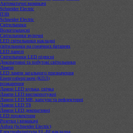
Автоматичні вимикачі
Schneider Electric
ПЗВ
Schneider Electric
Світильники
Вологозахисні
Світильники вуличні
LED світильники накладні
світильники на сонячних батареях
LED панелі
Світильники LED підвісні
Декоративні та побутові світильники
Лампи
LED лампи загального призначення
Енергозберігаючі (КПЛ)
розжарення
Лампи LED кулька, свічка
Лампи LED високопотужні
Лампи LED MR, капсули та рефлекторні
Лампи LED Т8
Лампи LED декоративні
LED прожектори
Розетки і вимикачі
Asfora (Schneider Electric)
Електрофурнітура EL-BI накладна