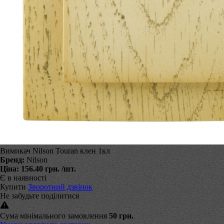
Вимикач Nilson Touran клен 1кл
Бренд:
Nilson
Ціна:
156.40 грн.
/шт.
Є в наявності
Купити
Зворотний дзвінок
Не забудьте поділитися
Сума мінімального замовлення
50 грн.