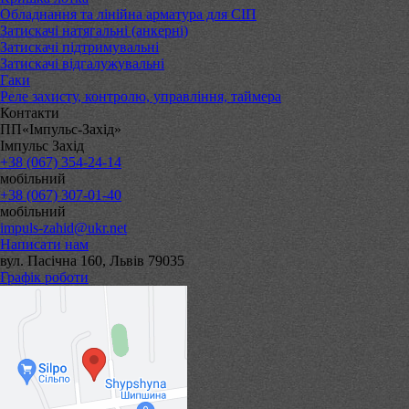
Обладнання та лінійна арматура для СІП
Затискачі натягальні (анкерні)
Затискачі підтримувальні
Затискачі відгалужувальні
Гаки
Реле захисту, контролю, управління, таймера
Контакти
ПП«Імпульс-Захід»
Імпульс Захід
+38 (067) 354-24-14
мобільний
+38 (067) 307-01-40
мобільний
impuls-zahid@ukr.net
Написати нам
вул. Пасічна 160, Львів 79035
Графік роботи