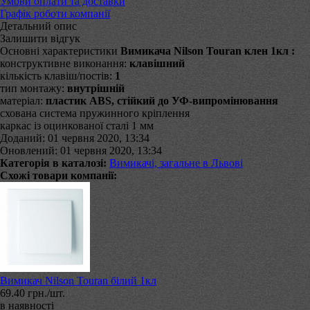
Умови оплати та доставки
Графік роботи компанії
Детальний опис
Залишити відгук
Основні характеристики
Вимикача Nilson Touran клен 1кл :
конструктивне виконання:
клавішний
кількість клавіш/постів:
1
тип монтажу:
внутрішній
матеріал:
пластик ABS, стійкий до УФ-випромінювання
схована система пружинного кріплення
каркас із оцинкованої сталі 1 мм
Доданий: 01 червня 2020, 13:34
Оновлений: 01 червня 2020, 13:34
Категорія в каталозі:
Вимикачі, загальне в Львові
Схожі товари компанії:
Вимикач Nilson Touran білий 1кл
69.40 грн./шт.
в наявності