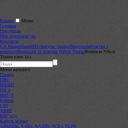
Кошик
Меню
Головна
Продукція
Про підприємство
Контакти
UA Market
Львів
ПП«Імпульс-Захід»
Продукція
Розетки і
вимикачі
Вимикачі та розетки Nilson Touran
Вимикач Nilson
Touran клен 1кл
Меню
каталогу
Провід
ПВС
ШВВП
ПВ 3
ВВГ-П
Кабель
СІП
АВВГ
ВВГ нгд
Кабель зв'язку
АВБбШв, ААБл, ААШВ, АСБл, XLPE